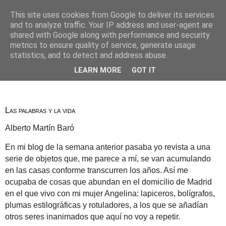
This site uses cookies from Google to deliver its services
Alberto Martín Baró
and to analyze traffic. Your IP address and user-agent are
shared with Google along with performance and security
metrics to ensure quality of service, generate usage
statistics, and to detect and address abuse.
15 de diciembre de 2024
Papeles, documentos y carpetas
LEARN MORE
GOT IT
Las palabras y la vida
Alberto Martín Baró
En mi blog de la semana anterior pasaba yo revista a una
serie de objetos que, me parece a mí, se van acumulando
en las casas conforme transcurren los años. Así me
ocupaba de cosas que abundan en el domicilio de Madrid
en el que vivo con mi mujer Angelina: lapiceros, bolígrafos,
plumas estilográficas y rotuladores, a los que se añadían
otros seres inanimados que aquí no voy a repetir.