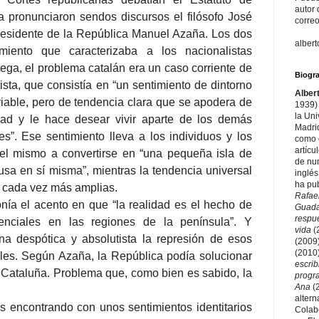
autor 
 pronunciaron sendos discursos el filósofo José
correo
residente de la República Manuel Azaña. Los dos
alber
imiento que caracterizaba a los nacionalistas
tega, el problema catalán era un caso corriente de
Biogra
ista, que consistía en “un sentimiento de dintorno
Alber
riable, pero de tendencia clara que se apodera de
1939) 
la Un
dad y le hace desear vivir aparte de los demás
Madri
es”. Ese sentimiento lleva a los individuos y los
como e
artícu
el mismo a convertirse en “una pequeña isla de
de nu
usa en sí misma”, mientras la tendencia universal
inglés
ha pu
 cada vez más amplias.
Rafae
nía el acento en que “la realidad es el hecho de
Guad
respu
renciales en las regiones de la península”. Y
vida
(
 despótica y absolutista la represión de esos
(2009
(2010
ales. Según Azaña, la República podía solucionar
escri
e Cataluña. Problema que, como bien es sabido, la
prog
Ana
(
altern
 encontrando con unos sentimientos identitarios
Colab