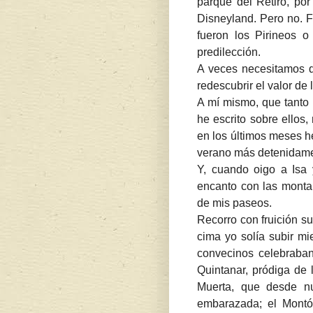
parque del Retiro, por
Disneyland. Pero no. F
fueron los Pirineos o
predilección.
A veces necesitamos q
redescubrir el valor de 
A mí mismo, que tanto 
he escrito sobre ellos,
en los últimos meses h
verano más detenidamen
Y, cuando oigo a Isa y
encanto con las montañ
de mis paseos.
Recorro con fruición su
cima yo solía subir mi
convecinos celebraban 
Quintanar, pródiga de 
Muerta, que desde nu
embarazada; el Montón