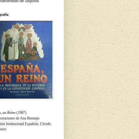
 Adelantado de Segovia
.
grafía
, un Reino
(1987)
ustraciones de Ana Bermejo
ón Institucional Española. Círculo
tores