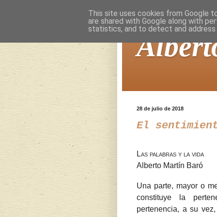
This site uses cookies from Google to 
are shared with Google along with per
statistics, and to detect and address
Albert
28 de julio de 2018
El sentimien
Las palabras y la vida
Alberto Martín Baró
Una parte, mayor o m
constituye la pert
pertenencia, a su vez,