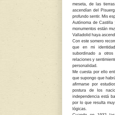
meseta, de las tierra
ascendían del Pisuerg
profundo sentir. Mis es
Autónoma de Castilla 
monumentos están muy
Valladolid haya ascend
Con este somero recorr
que en mi identidad
subordinado a otros 
relaciones y sentimien
personalidad.
Me cuesta por ello ent
que supongo que habrá 
afirmarse por estudi
postura de los nacio
independencia está ba
por lo que resulta muy
lógicas.
Cuando en 1932 las 