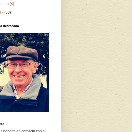
enero
(4)
17
(53)
da destacada
cto
s ponerte en contacto con el