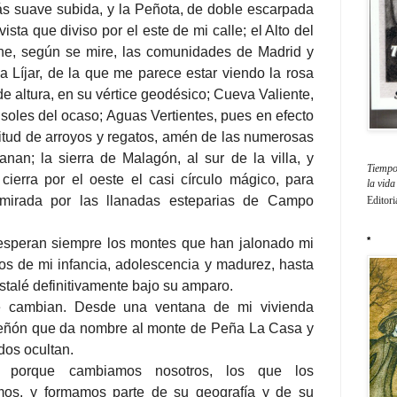
s suave subida, y la Peñota, de doble escarpada
ista que diviso por el este de mi calle; el Alto del
ne, según se mire, las comunidades de Madrid y
a Líjar, de la que me parece estar viendo la rosa
 de altura, en su vértice geodésico; Cueva Valiente,
s soles del ocaso; Aguas Vertientes, pues en efecto
titud de arroyos y regatos, amén de las numerosas
nan; la sierra de Malagón, al sur de la villa, y
Tiempo 
ierra por el oeste el casi círculo mágico, para
la vid
a mirada por las llanadas esteparias de Campo
Editori
*
esperan siempre los montes que han jalonado mi
os de mi infancia, adolescencia y madurez, hasta
nstalé definitivamente bajo su amparo.
e cambian. Desde una ventana de mi vivienda
 peñón que da nombre al monte de Peña La Casa y
dos ocultan.
 porque cambiamos nosotros, los que los
s, y formamos parte de su geografía y de su