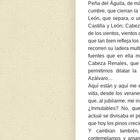
Peña del Águila, de má
cumbre, que cierran la v
León, que separa, o u
Castilla y León; Cabez
de los vientos, vientos
que tan bien refleja lo
recorren su ladera mul
fuentes que en ella ma
Cabeza Renales, que c
permitirnos dilatar l
Azálvaro…
Aquí están y aquí me 
vida, desde los verane
que, al jubilarme, me i
¿Inmutables? No, qu
actual se divisaba el
que hoy los pinos creci
Y cambian también,
contemplamos y amamo