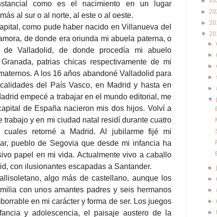
►
20
nstancial como es el nacimiento en un lugar
►
20
más al sur o al norte, al este o al oeste.
►
20
capital, como pude haber nacido en Villanueva del
▼
20
mora, de donde era oriunda mi abuela paterna, o
►
 de Valladolid, de donde procedía mi abuelo
►
Granada, patrias chicas respectivamente de mi
►
maternos. A los 16 años abandoné Valladolid para
►
localidades del País Vasco, en Madrid y hasta en
►
drid empecé a trabajar en el mundo editorial, me
▼
capital de España nacieron mis dos hijos. Volví a
e trabajo y en mi ciudad natal residí durante cuatro
cuales retorné a Madrid. Al jubilarme fijé mi
nar, pueblo de Segovia que desde mi infancia ha
vo papel en mi vida. Actualmente vivo a caballo
rid, con ilusionantes escapadas a Santander.
►
llisoletano, algo más de castellano, aunque los
►
amilia con unos amantes padres y seis hermanos
►
borrable en mi carácter y forma de ser. Los juegos
►
fancia y adolescencia, el paisaje austero de la
►