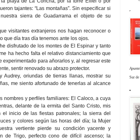
 la playa de La Concha, por la torre Eiffel o por
ueron tajantes: “Las montañas”. Sin especificar si
´
 nuestra sierra de Guadarrama el objeto de su
ue visitantes extranjeros nos hagan reconocer o
lo que día tras día tenemos ante los ojos.
he disfrutado de los montes de El Espinar y tanto
 me ha hecho falta el relativo distanciamiento que
e experimentado para añorarlos y, al regresar este
te, sentir renovado su abrazo protector.
Apunte
 Audrey, oriundas de tierras llanas, mostrar su
Sur de
as, me siento afortunado de tenerlas al alcance
*
s nombres y perfiles familiares: El Caloco, a cuya
entras, delante de la ermita del Santo Cristo, mis
el inicio de las fiestas patronales; la sierra del
luces y colores según las horas del día; la Mujer
estra vertiente pierde su condición yacente y
 de Trigo, perfecto cono de difícil ascenso; la