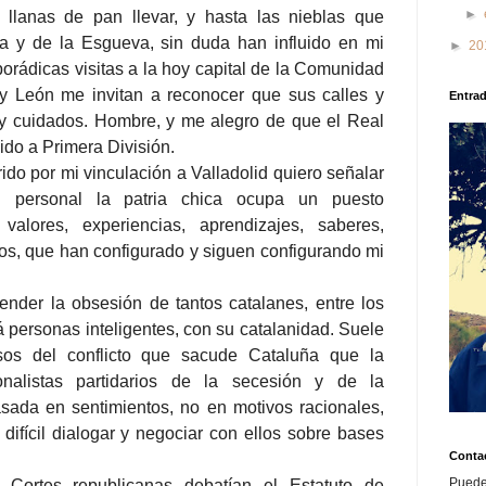
►
s llanas de pan llevar, y hasta las nieblas que
a y de la Esgueva, sin duda han influido en mi
►
20
porádicas visitas a la hoy capital de la Comunidad
y León me invitan a reconocer que sus calles y
Entra
 cuidados. Hombre, y me alegro de que el Real
ido a Primera División.
ido por mi vinculación a Valladolid quiero señalar
 personal la patria chica ocupa un puesto
valores, experiencias, aprendizajes, saberes,
tos, que han configurado y siguen configurando mi
ender la obsesión de tantos catalanes, entre los
personas inteligentes, con su catalanidad. Suele
osos del conflicto que sacude Cataluña que la
nalistas partidarios de la secesión y de la
sada en sentimientos, no en motivos racionales,
 difícil dialogar y negociar con ellos sobre bases
Conta
Puede
Cortes republicanas debatían el Estatuto de