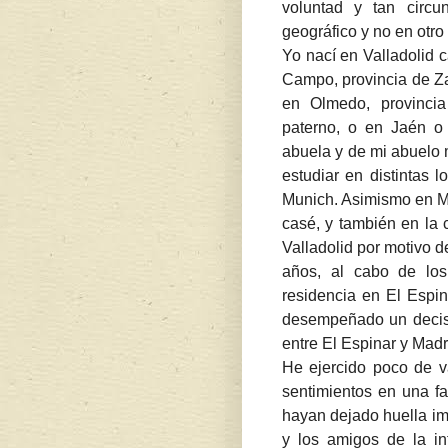
voluntad y tan circu
geográfico y no en otro 
Yo nací en Valladolid 
Campo, provincia de Za
en Olmedo, provincia
paterno, o en Jaén o 
abuela y de mi abuelo 
estudiar en distintas 
Munich. Asimismo en Ma
casé, y también en la 
Valladolid por motivo d
años, al cabo de los 
residencia en El Espi
desempeñado un decisi
entre El Espinar y Mad
He ejercido poco de va
sentimientos en una f
hayan dejado huella im
y los amigos de la in