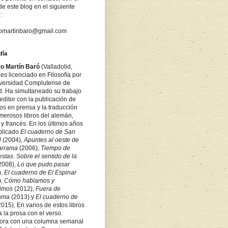
de este blog en el siguiente
:
tomartinbaro@gmail.com
fía
to Martín Baró
(Valladolid,
es licenciado en Filosofía por
iversidad Complutense de
d. Ha simultaneado su trabajo
ditor con la publicación de
los en prensa y la traducción
merosos libros del alemán,
 y francés. En los últimos años
blicado
El cuaderno de San
l
(2004),
Apuntes al oeste de
arrama
(2006),
Tiempo de
estas
.
Sobre
el sentido de la
2008),
Lo que pudo pasar
),
El cuaderno de El Espinar
),
Cómo hablamos y
bimos
(2012),
Fuera de
rama
(2013) y
El cuaderno de
2015)
.
En varios de estos libros
a la prosa con el verso.
ora con una columna semanal