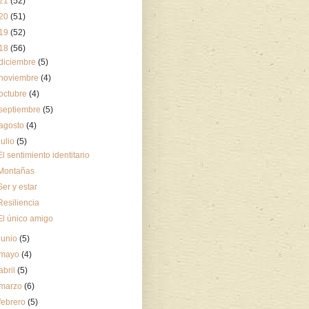
21
(52)
20
(51)
19
(52)
18
(56)
diciembre
(5)
noviembre
(4)
octubre
(4)
septiembre
(5)
agosto
(4)
julio
(5)
El sentimiento identitario
Montañas
Ser y estar
Resiliencia
El único amigo
junio
(5)
mayo
(4)
abril
(5)
marzo
(6)
febrero
(5)