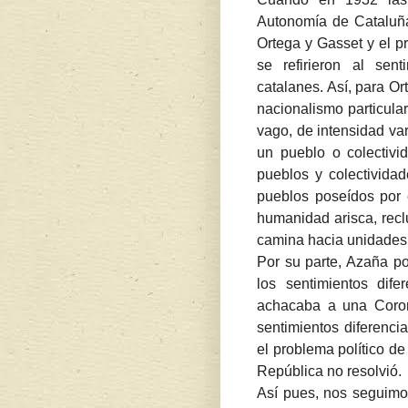
Autonomía de Cataluña
Ortega y Gasset y el p
se refirieron al sent
catalanes. Así, para Or
nacionalismo particular
vago, de intensidad va
un pueblo o colectivi
pueblos y colectividad
pueblos poseídos por 
humanidad arisca, recl
camina hacia unidades
Por su parte, Azaña po
los sentimientos dife
achacaba a una Corona
sentimientos diferenci
el problema político d
República no resolvió.
Así pues, nos seguimos