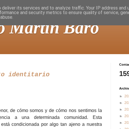
deliver its services and to analyze traffic. Your IP address and
formance and security metrics to ensure quality of service, ge
 abuse.
o Martín Baró
Contad
15
to identitario
Archiv
►
20
►
20
►
20
enor, de cómo somos y de cómo nos sentimos la
►
20
enencia a una determinada comunidad. Esta
►
20
 está condicionada por algo tan ajeno a nuestra