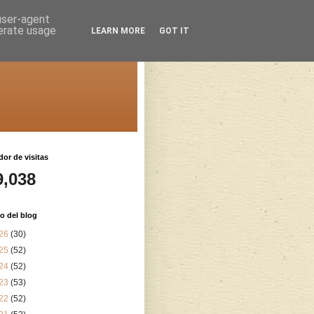
 user-agent
nerate usage
LEARN MORE
GOT IT
or de visitas
9,038
o del blog
26
(30)
25
(52)
24
(52)
23
(53)
22
(52)