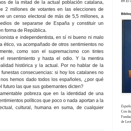
en
El
os de la mitad de la actual población catalana,
e 2 millones de votantes en las elecciones de
Biblio
re un censo electoral de más de 5,5 millones, a
medios de separarse de España y constituir un
en forma de República.
ionista e independentista, en sí ni bueno ni malo
a ético, va acompañado de otros sentimientos no
almente, como son el supremacismo con tintes
 el resentimiento y hasta el odio. Y la mentira
ealidad histórica y la actual. Por no hablar de la
de funestas consecuencias: si hoy los catalanes no
 nos hemos dado todos los españoles, ¿por qué
l futuro las que sus gobernantes dicten?
amentable pobreza que en la identidad de una
ntimientos políticos que poco o nada aportan a la
España
electual, cultural, humana en suma, de cualquier
Con il
Fundaci
de Lec