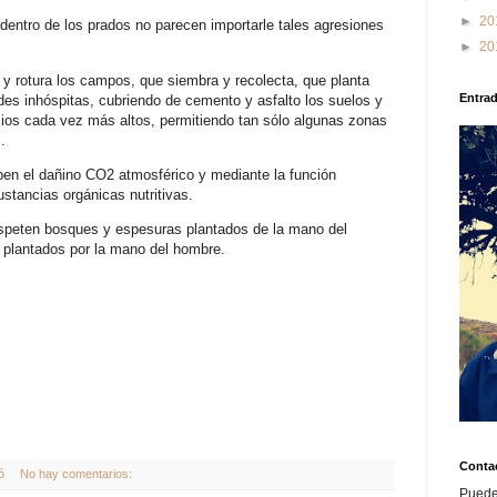
►
20
dentro de los prados no parecen importarle tales agresiones
►
20
y rotura los campos, que siembra y recolecta, que planta
Entra
des inhóspitas, cubriendo de cemento y asfalto los suelos y
icios cada vez más altos, permitiendo tan sólo algunas zonas
.
ben el dañino CO2 atmosférico y mediante la función
sustancias orgánicas nutritivas.
speten bosques y espesuras plantados de la mano del
 plantados por la mano del hombre.
Conta
ó
No hay comentarios:
Puede