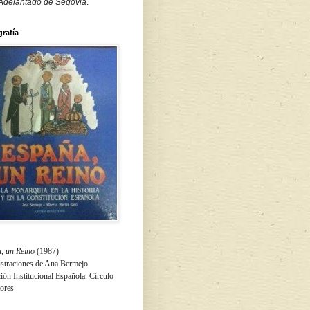
 Adelantado de Segovia
.
grafía
, un Reino
(1987)
ustraciones de Ana Bermejo
ón Institucional Española. Círculo
tores