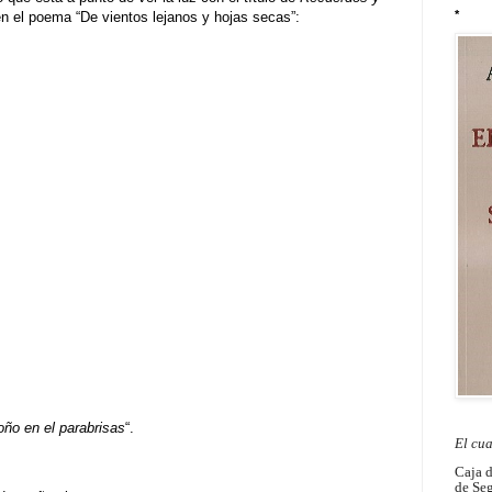
*
n el poema “De vientos lejanos y hojas secas”:
oño en el parabrisas
“.
El cu
Caja 
de Seg