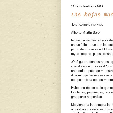
24 de diciembre de 2023
Las hojas mu
Las palabras y la vida
Alberto Martín Baró
No se cansan los árboles de
caducifolios, que son los qu
jardín de mi casa de El Espi
tuyas, abetos, pinos, pins
¡Qué guerra dan los arces, 
cuando adquirí la casa! Sus
un rastrillo, pues se me es
dice mi hijo haciéndose eco 
compost, para con su muerte
Hubo una época en la que apr
lobuladas, palmeadas, lance
gran parte he perdido.
Me vienen a la memoria las h
alquilaban los veranos mis a