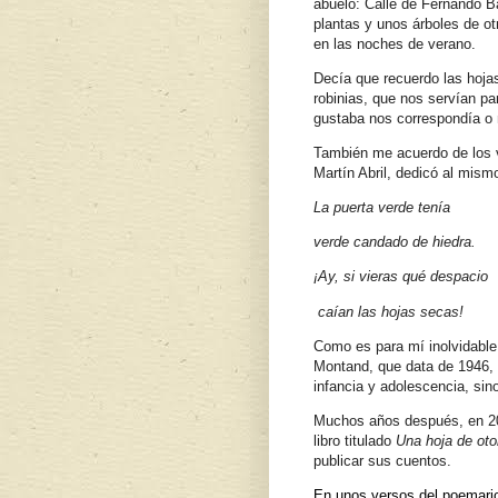
abuelo: Calle de Fernando Ba
plantas y unos árboles de ot
en las noches de verano.
Decía que recuerdo las hojas
robinias, que nos servían par
gustaba nos correspondía o 
También me acuerdo de los v
Martín Abril, dedicó al mism
La puerta verde tenía
verde candado de hiedra.
¡Ay, si vieras qué despacio
caían las hojas secas!
Como es para mí inolvidable
Montand, que data de 1946, 
infancia y adolescencia, si
Muchos años después, en 20
libro titulado
Una hoja de oto
publicar sus cuentos.
En unos versos del poemario 