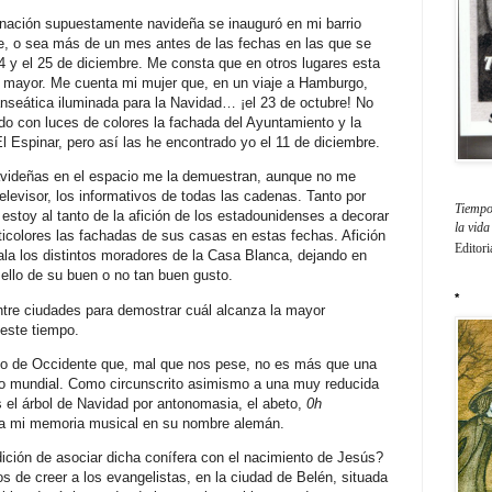
minación supuestamente navideña se inauguró en mi barrio
e, o sea más de un mes antes de las fechas en las que se
24 y el 25 de diciembre. Me consta que en otros lugares esta
n mayor. Me cuenta mi mujer que, en un viaje a Hamburgo,
anseática iluminada para la Navidad… ¡el 23 de octubre! No
o con luces de colores la fachada del Ayuntamiento y la
El Espinar, pero así las he encontrado yo el 11 de diciembre.
avideñas en el espacio me la demuestran, aunque no me
elevisor, los informativos de todas las cadenas. Tanto por
Tiempo 
estoy al tanto de la afición de los estadounidenses a decorar
la vid
icolores las fachadas de sus casas en estas fechas. Afición
Editori
la los distintos moradores de la Casa Blanca, dejando en
sello de su buen o no tan buen gusto.
*
ntre ciudades para demostrar cuál alcanza la mayor
 este tiempo.
do de Occidente que, mal que nos pese, no es más que una
o mundial. Como circunscrito asimismo a una muy reducida
es el árbol de Navidad por antonomasia, el abeto,
0h
 a mi memoria musical en su nombre alemán.
ición de asociar dicha conífera con el nacimiento de Jesús?
 de creer a los evangelistas, en la ciudad de Belén, situada