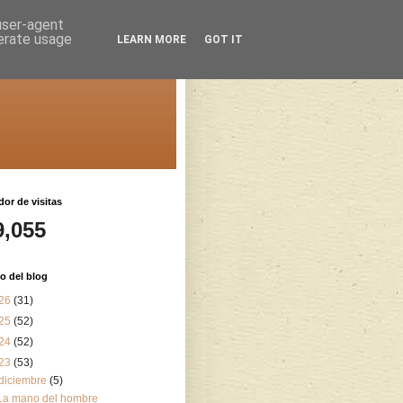
 user-agent
nerate usage
LEARN MORE
GOT IT
or de visitas
9,055
o del blog
26
(31)
25
(52)
24
(52)
23
(53)
diciembre
(5)
La mano del hombre