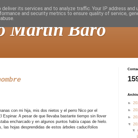
deliver its services and to analyze traffic. Your IP address and
formance and security metrics to ensure quality of service, ge
 abuse.
o Martín Baró
Contad
15
hombre
Archiv
►
20
►
20
nas con mi hija, mis dos nietos y el perro Nico por el
 Espinar. A pesar de que llevaba bastante tiempo sin llover
►
20
staba encharcado y en algunos puntos había capas de hielo.
▼
20
es, las hojas desprendidas de estos árboles caducifolios
▼