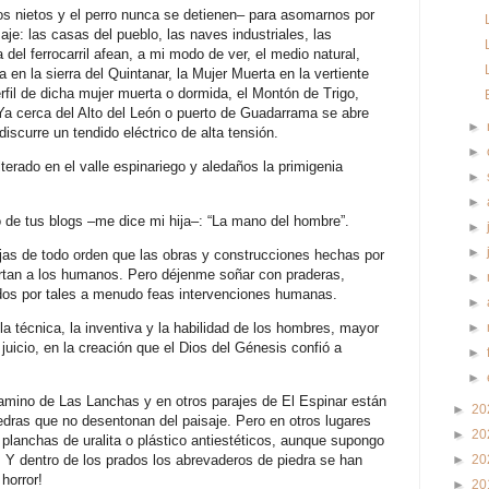
os nietos y el perro nunca se detienen– para asomarnos por
aje: las casas del pueblo, las naves industriales, las
a del ferrocarril afean, a mi modo de ver, el medio natural,
 en la sierra del Quintanar, la Mujer Muerta en la vertiente
erfil de dicha mujer muerta o dormida, el Montón de Trigo,
 Ya cerca del Alto del León o puerto de Guadarrama se abre
►
iscurre un tendido eléctrico de alta tensión.
►
terado en el valle espinariego y aledaños la primigenia
►
►
no de tus blogs –me dice mi hija–: “La mano del hombre”.
►
►
jas de todo orden que las obras y construcciones hechas por
rtan a los humanos. Pero déjenme soñar con praderas,
►
dos por tales a menudo feas intervenciones humanas.
►
 técnica, la inventiva y la habilidad de los hombres, mayor
►
juicio, en la creación que el Dios del Génesis confió a
►
►
camino de Las Lanchas y en otros parajes de El Espinar están
►
20
edras que no desentonan del paisaje. Pero en otros lugares
►
20
 planchas de uralita o plástico antiestéticos, aunque supongo
►
20
 Y dentro de los prados los abrevaderos de piedra se han
horror!
►
20