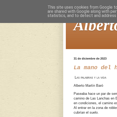
This site uses cookies from Google to 
are shared with Google along with per
statistics, and to detect and address
Albert
31 de diciembre de 2023
La mano del 
Las palabras y la vida
Alberto Martín Baró
Paseaba hace un par de sema
camino de Las Lanchas en El
en condiciones, el camino e
Al entrar en la zona de robl
cubrían el suelo.