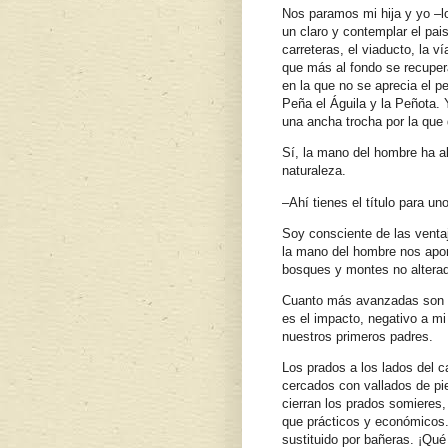
Nos paramos mi hija y yo –l
un claro y contemplar el pais
carreteras, el viaducto, la ví
que más al fondo se recupera
en la que no se aprecia el p
Peña el Águila y la Peñota.
una ancha trocha por la que d
Sí, la mano del hombre ha al
naturaleza.
–Ahí tienes el título para u
Soy consciente de las venta
la mano del hombre nos apo
bosques y montes no altera
Cuanto más avanzadas son la
es el impacto, negativo a mi 
nuestros primeros padres.
Los prados a los lados del 
cercados con vallados de pi
cierran los prados somieres,
que prácticos y económicos.
sustituido por bañeras. ¡Qué 