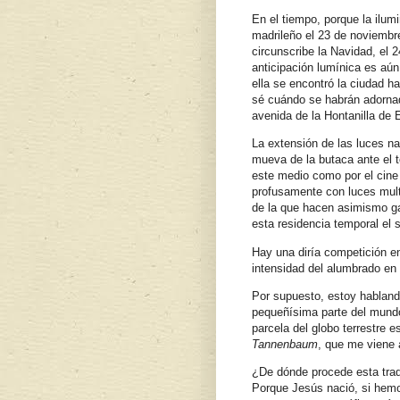
En el tiempo, porque la ilu
madrileño el 23 de noviembr
circunscribe la Navidad, el 
anticipación lumínica es aú
ella se encontró la ciudad h
sé cuándo se habrán adornad
avenida de la Hontanilla de 
La extensión de las luces n
mueva de la butaca ante el t
este medio como por el cine 
profusamente con luces mult
de la que hacen asimismo ga
esta residencia temporal el 
Hay una diría competición e
intensidad del alumbrado en
Por supuesto, estoy hablan
pequeñísima parte del mund
parcela del globo terrestre 
Tannenbaum
, que me viene
¿De dónde procede esta trad
Porque Jesús nació, si hemos