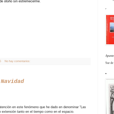
 de otoño sin estremecerme.
´
Apunte
ó
No hay comentarios:
Sur de
*
 Navidad
atención en este fenómeno que he dado en denominar “Las
n extensión tanto en el tiempo como en el espacio.