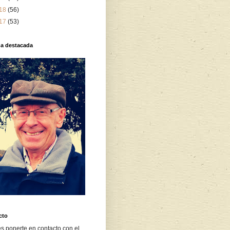
18
(56)
17
(53)
da destacada
cto
s ponerte en contacto con el