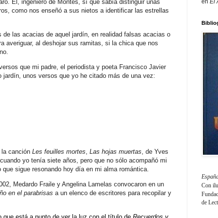
ró. Él, ingeniero de Montes, sí que sabía distinguir unas
en
El
ros, como nos enseñó a sus nietos a identificar las estrellas
Biblio
 de las acacias de aquel jardín, en realidad falsas acacias o
a averiguar, al deshojar sus ramitas, si la chica que nos
no.
ersos que mi padre, el periodista y poeta Francisco Javier
o jardín, unos versos que yo he citado más de una vez:
 la canción
Les feuilles mortes
,
Las hojas muertas
, de Yves
cuando yo tenía siete años, pero que no sólo acompañó mi
no que sigue resonando hoy día en mi alma romántica.
España
02, Medardo Fraile y Angelina Lamelas convocaron en un
Con il
ño en el parabrisas
a un elenco de escritores para recopilar y
Fundaci
de Lec
que está a punto de ver la luz con el título de
Recuerdos y