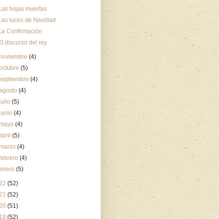
Las hojas muertas
Las luces de Navidad
La Confirmación
El discurso del rey
noviembre
(4)
octubre
(5)
septiembre
(4)
agosto
(4)
julio
(5)
junio
(4)
mayo
(4)
abril
(5)
marzo
(4)
febrero
(4)
enero
(5)
22
(52)
21
(52)
20
(51)
19
(52)