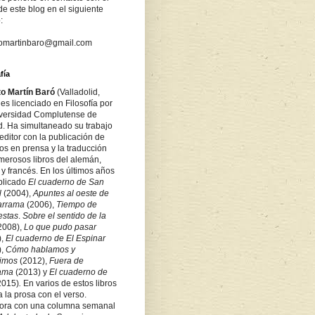
de este blog en el siguiente
:
tomartinbaro@gmail.com
fía
to Martín Baró
(Valladolid,
es licenciado en Filosofía por
iversidad Complutense de
d. Ha simultaneado su trabajo
ditor con la publicación de
los en prensa y la traducción
merosos libros del alemán,
 y francés. En los últimos años
blicado
El cuaderno de San
l
(2004),
Apuntes al oeste de
arrama
(2006),
Tiempo de
estas
.
Sobre
el sentido de la
2008),
Lo que pudo pasar
),
El cuaderno de El Espinar
),
Cómo hablamos y
bimos
(2012),
Fuera de
rama
(2013) y
El cuaderno de
2015)
.
En varios de estos libros
a la prosa con el verso.
ora con una columna semanal