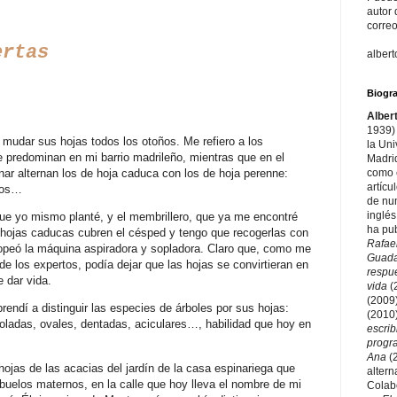
autor 
correo
ertas
alber
Biogra
Alber
1939) 
 mudar sus hojas todos los otoños. Me refiero a los
la Un
e predominan en mi barrio madrileño, mientras que en el
Madri
como e
nar alternan los de hoja caduca con los de hoja perenne:
artícu
apos…
de nu
inglés
que yo mismo planté, y el membrillero, que ya me encontré
ha pu
 hojas caducas cubren el césped y tengo que recogerlas con
Rafae
tropeó la máquina aspiradora y sopladora. Claro que, como me
Guad
de los expertos, podía dejar que las hojas se convirtieran en
respu
 dar vida.
vida
(
(2009
endí a distinguir las especies de árboles por sus hojas:
(2010
oladas, ovales, dentadas, aciculares…, habilidad que hoy en
escri
prog
Ana
(
ojas de las acacias del jardín de la casa espinariega que
altern
buelos maternos, en la calle que hoy lleva el nombre de mi
Colab