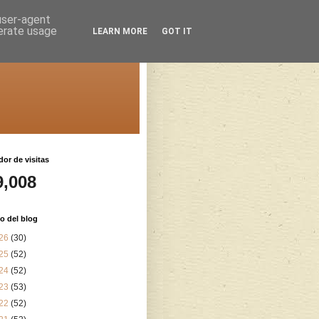
 user-agent
nerate usage
LEARN MORE
GOT IT
or de visitas
9,008
o del blog
26
(30)
25
(52)
24
(52)
23
(53)
22
(52)