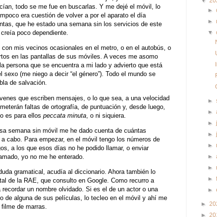
▼
20
ían, todo se me fue en buscarlas. Y me dejé el móvil, lo
►
mpoco era cuestión de volver a por el aparato el día
►
ntas, que he estado una semana sin los servicios de este
▼
 creía poco dependiente.
on mis vecinos ocasionales en el metro, o en el autobús, o
rtos en las pantallas de sus móviles. A veces me asomo
la persona que se encuentra a mi lado y advierto que está
el sexo (me niego a decir “el género”). Todo el mundo se
bla de salvación.
jóvenes que escriben mensajes, o lo que sea, a una velocidad
►
terán faltas de ortografía, de puntuación y, desde luego,
►
so es para ellos
peccata minuta
, o ni siquiera.
►
 esa semana sin móvil me he dado cuenta de cuántas
►
r a cabo. Para empezar, en el móvil tengo los números de
►
gos, a los que esos días no he podido llamar, o enviar
lamado, yo no me he enterado.
►
►
uda gramatical, acudía al diccionario. Ahora también lo
►
gital de la RAE, que consulto en Google. Como recurro a
recordar un nombre olvidado. Si es el de un actor o una
►
lo de alguna de sus películas, lo tecleo en el móvil y ahí me
►
20
 filme de marras.
►
20