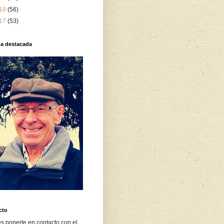
18
(56)
17
(53)
da destacada
cto
s ponerte en contacto con el