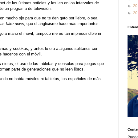
et de las últimas noticias y las leo en los intervalos de
►
20
de un programa de televisión.
►
20
n mucho ojo para que no te den gato por liebre, o sea,
osas
fake news
, que el anglicismo hace más importantes.
Entra
go a mano el móvil, tampoco me es tan imprescindible ni
.
amas y sudokus, y antes lo era a algunos solitarios con
 hacerlos con el móvil.
is nietos, el uso de las tabletas y consolas para juegos que
orman parte de generaciones que no leen libros.
ndo no había móviles ni tabletas, los españoles de más
Conta
Puede