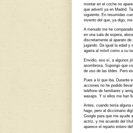
montar en el coche no aparec
que advertí ya en Madrid. Ta
siguiente. En resumidas cue
invento del que, ya digo, me
A menudo me he comparado c
en una sala de espera, abso
discretamente al aparato de 
jugando. Da igual la edad y 
agarra al móvil como a su ta
Envidio, eso sí, a algunos 
asombrosa. Supongo que come
de uso de las tildes. Pero e
Pues a lo que iba. Durante
acciones no he podido lleva
teléfono de familiares y ami
wasaps. Y si ellos me han l
Antes, cuando tenía alguna d
hago, pero al diccionario di
Google para que me ayude a 
actriz, y me acuerdo del títu
aparece el reparto entero del