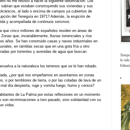
pero no me resisto a hacer la siguiente observación. Los
 sabían que estaban construyendo sus viviendas y sus
olcánicos, al lado o encima de campos ya cubiertos de
erupción del Teneguía en 1971? Además, la erupción de
dida y acompañada de continuos seísmos.
sa que cinco millones de españoles residen en áreas de
 Zonas que, invariablemente, lluvias torrenciales y ríos
os años. Se han construido casas y naves industriales en
uviales, en ramblas secas que en una gota fría u otro
radas por torrentes y avenidas de agua que buscan
Tiempo 
la vid
Editori
vuelva a la naturaleza los terrenos que se le han robado.
iada, ¿por qué nos empeñamos en asentarnos en zonas
*
 o por temblores de tierra, o por las coladas de lava de un
 mal día despierta, ruge y vomita fuego, humo y ceniza?
habitantes de La Palma por estas reflexiones en un momento
o son recriminaciones a toro pasado, sino solidaridad con su
us vidas.