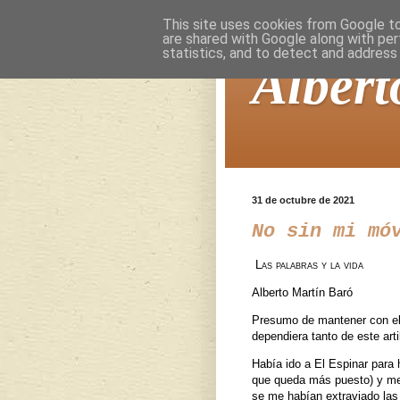
This site uses cookies from Google to 
are shared with Google along with per
statistics, and to detect and address
Albert
31 de octubre de 2021
No sin mi mó
Las palabras y la vida
Alberto Martín Baró
Presumo de mantener con el 
dependiera tanto de este arti
Había ido a El Espinar para 
que queda más puesto) y me 
se me habían extraviado las