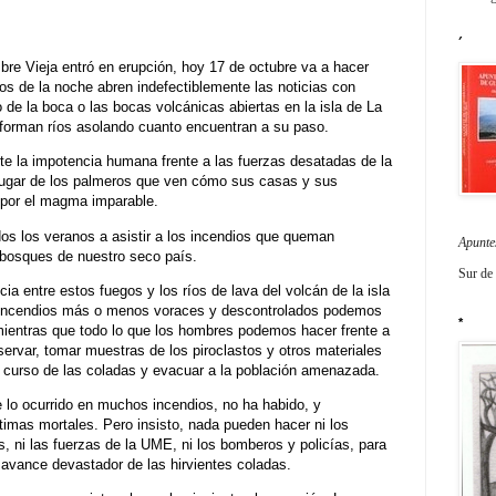
´
re Vieja entró en erupción, hoy 17 de octubre va a hacer
os de la noche abren indefectiblemente las noticias con
 de la boca o las bocas volcánicas abiertas en la isla de La
forman ríos asolando cuanto encuentran a su paso.
e la impotencia humana frente a las fuerzas desatadas de la
lugar de los palmeros que ven cómo sus casas y sus
 por el magma imparable.
s los veranos a asistir a los incendios que queman
Apunte
bosques de nuestro seco país.
Sur de
ia entre estos fuegos y los ríos de lava del volcán de la isla
os incendios más o menos voraces y descontrolados podemos
*
e, mientras que todo lo que los hombres podemos hacer frente a
ervar, tomar muestras de los piroclastos y otros materiales
e curso de las coladas y evacuar a la población amenazada.
 lo ocurrido en muchos incendios, no ha habido, y
imas mortales. Pero insisto, nada pueden hacer ni los
s, ni las fuerzas de la UME, ni los bomberos y policías, para
l avance devastador de las hirvientes coladas.