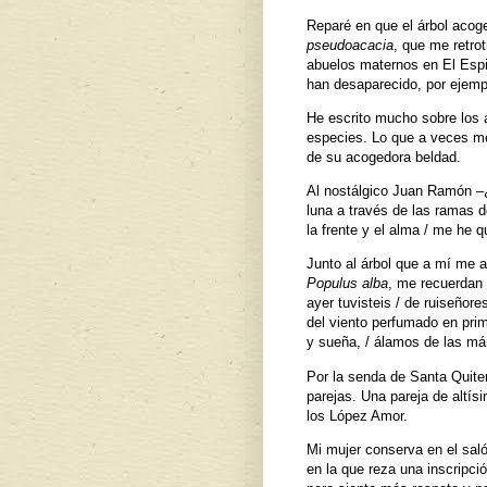
Reparé en que el árbol acoge
pseudoacacia
, que me retro
abuelos maternos en El Espi
han desaparecido, por ejemplo
He escrito mucho sobre los 
especies. Lo que a veces me 
de su acogedora beldad.
Al nostálgico Juan Ramón –¿n
luna a través de las ramas d
la frente y el alma / me he q
Junto al árbol que a mí me a
Populus alba
, me recuerdan
ayer tuvisteis / de ruiseñor
del viento perfumado en pri
y sueña, / álamos de las már
Por la senda de Santa Quite
parejas. Una pareja de altís
los López Amor.
Mi mujer conserva en el sal
en la que reza una inscripci