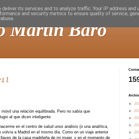
deliver its services and to analyze traffic. Your IP address and
formance and security metrics to ensure quality of service, ge
 abuse.
o Martín Baró
Contad
15
vil
Archiv
►
20
►
20
móvil una relación equilibrada. Pero no sabía que
lugio al que dicen inteligente.
►
20
►
20
hacerme en el centro de salud unos análisis (o una analítica,
volvía a Madrid en el mismo día. Como en un viaje anterior
►
20
 llaves de la casa madrileña de mi mujer, y en el momento de