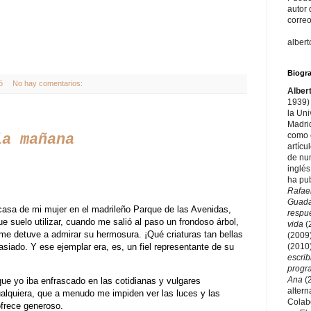
autor 
correo
alber
Biogra
ó
No hay comentarios:
Alber
1939) 
la Un
Madri
como e
la mañana
artícu
de nu
inglés
ha pu
Rafae
Guad
 casa de mi mujer en el madrileño Parque de las Avenidas,
respu
que suelo utilizar, cuando me salió al paso un frondoso árbol,
vida
(
 me detuve a admirar su hermosura. ¡Qué criaturas tan bellas
(2009
asiado. Y ese ejemplar era, es, un fiel representante de su
(2010
escri
prog
Ana
(
ue yo iba enfrascado en las cotidianas y vulgares
altern
alquiera, que a menudo me impiden ver las luces y las
Colab
ofrece generoso.