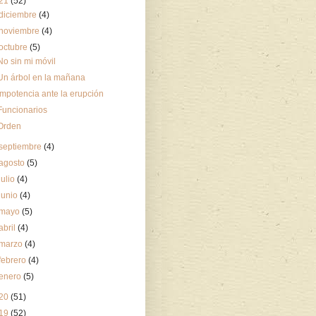
21
(52)
diciembre
(4)
noviembre
(4)
octubre
(5)
No sin mi móvil
Un árbol en la mañana
Impotencia ante la erupción
Funcionarios
Orden
septiembre
(4)
agosto
(5)
julio
(4)
junio
(4)
mayo
(5)
abril
(4)
marzo
(4)
febrero
(4)
enero
(5)
20
(51)
19
(52)