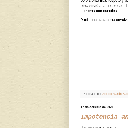
pero siento más respeto y pa
oliva sirvió a la necesidad
sombras con candiles”.
A mí, una acacia me envolvi
Publicado por
Alberto Martín Bar
17 de octubre de 2021
Impotencia a
Las palabras y la vida