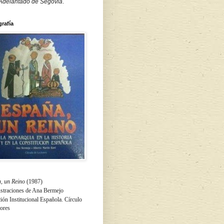
 Adelantado de Segovia
.
grafía
, un Reino
(1987)
ustraciones de Ana Bermejo
ón Institucional Española. Círculo
tores