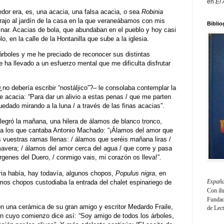
en
El
dor era, es, una acacia, una falsa acacia, o sea
Robinia
trajo al jardín de la casa en la que veraneábamos con mis
Biblio
nar. Acacias de bola, que abundaban en el pueblo y hoy casi
, en la calle de la Hontanilla que sube a la iglesia.
árboles y me he preciado de reconocer sus distintas
ha llevado a un esfuerzo mental que me dificulta disfrutar
o debería escribir “nostáljico”?– le consolaba contemplar la
e acacia: “Para dar un alivio a estas penas / que me parten
uedado mirando a la luna / a través de las finas acacias”.
legró la mañana, una hilera de álamos de blanco tronco,
 a los que cantaba Antonio Machado: “¡Álamos del amor que
es vuestras ramas llenas: / álamos que seréis mañana liras /
mavera; / álamos del amor cerca del agua / que corre y pasa
genes del Duero, / conmigo vais, mi corazón os lleva!”.
ria había, hay todavía, algunos chopos,
Populus nigra
, en
España
imos chopos custodiaba la entrada del chalet espinariego de
Con il
Fundaci
ón una cerámica de su gran amigo y escritor Medardo Fraile,
de Lec
ón cuyo comienzo dice así: “Soy amigo de todos los árboles,