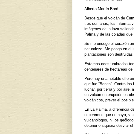
Alberto Martín Baró
Desde que el volcán de Cumb
tres semanas, los informativ
imágenes de la lava saliendo
Palma y de las coladas que 
Se me encoge el corazón ant
naturaleza. Me pongo en el 
plantaciones son destruidas
Estamos acostumbrados todo
centenares de hectáreas de 
Pero hay una notable diferenc
que fue “Bonita”. Contra l
luchar, por tierra y por air
un volcán en erupción es obs
volcánicos, prever el posibl
En La Palma, a diferencia de
esperemos que no haya, víct
vulcanólogos, ni los geólogo
detener o siquiera desviar e