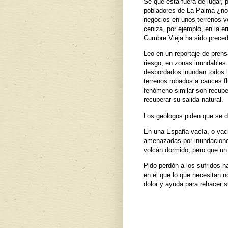
Sé que está fuera de lugar, 
pobladores de La Palma ¿no
negocios en unos terrenos v
ceniza, por ejemplo, en la 
Cumbre Vieja ha sido prece
Leo en un reportaje de pren
riesgo, en zonas inundables.
desbordados inundan todos l
terrenos robados a cauces fl
fenómeno similar son recupe
recuperar su salida natural.
Los geólogos piden que se de
En una España vacía, o vac
amenazadas por inundaciones,
volcán dormido, pero que un
Pido perdón a los sufridos 
en el que lo que necesitan n
dolor y ayuda para rehacer s