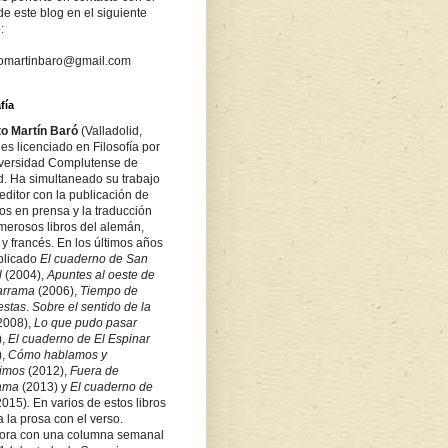
de este blog en el siguiente
:
tomartinbaro@gmail.com
fía
to Martín Baró
(Valladolid,
es licenciado en Filosofía por
iversidad Complutense de
d. Ha simultaneado su trabajo
ditor con la publicación de
los en prensa y la traducción
merosos libros del alemán,
 y francés. En los últimos años
blicado
El cuaderno de San
l
(2004),
Apuntes al oeste de
arrama
(2006),
Tiempo de
estas
.
Sobre
el sentido de la
2008),
Lo que pudo pasar
),
El cuaderno de El Espinar
),
Cómo hablamos y
bimos
(2012),
Fuera de
rama
(2013) y
El cuaderno de
2015)
.
En varios de estos libros
a la prosa con el verso.
ora con una columna semanal