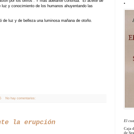
sión por los olivos”. Y más adelante continúa: “El aceite de
*
 de luz y conocimiento de los humanos ahuyentando las
ó de luz y de belleza una luminosa mañana de otoño.
ó
No hay comentarios:
El cu
nte la erupción
Caja 
de Seg