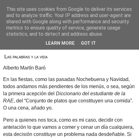
This site uses cookies from Google to deliver its services
Alberto Martín Baró
and to analyze traffic. Your IP address and user-agent are
shared with Google along with performance and security
metrics to ensure quality of service, generate usage
statistics, and to detect and address abuse.
28 de diciembre de 2024
Menús
LEARN MORE
GOT IT
Las palabras y la vida
Alberto Martín Baró
En las fiestas, como las pasadas Nochebuena y Navidad,
todos andamos más pendientes de los menús, o sea, según
la primera acepción del
Diccionario del estudiante de la
RAE
, del “Conjunto de platos que constituyen una comida”.
O una cena, añado yo.
Pero a quienes nos toca, como es mi caso, decidir con
antelación lo que vamos a comer y cenar un día cualquiera,
esta decisión constituye un problema nada desdeñable. Si