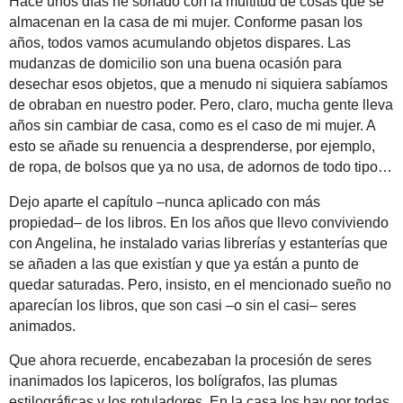
Hace unos días he soñado con la multitud de cosas que se
almacenan en la casa de mi mujer. Conforme pasan los
años, todos vamos acumulando objetos dispares. Las
mudanzas de domicilio son una buena ocasión para
desechar esos objetos, que a menudo ni siquiera sabíamos
de obraban en nuestro poder. Pero, claro, mucha gente lleva
años sin cambiar de casa, como es el caso de mi mujer. A
esto se añade su renuencia a desprenderse, por ejemplo,
de ropa, de bolsos que ya no usa, de adornos de todo tipo…
Dejo aparte el capítulo –nunca aplicado con más
propiedad– de los libros. En los años que llevo conviviendo
con Angelina, he instalado varias librerías y estanterías que
se añaden a las que existían y que ya están a punto de
quedar saturadas. Pero, insisto, en el mencionado sueño no
aparecían los libros, que son casi –o sin el casi– seres
animados.
Que ahora recuerde, encabezaban la procesión de seres
inanimados los lapiceros, los bolígrafos, las plumas
estilográficas y los rotuladores. En la casa los hay por todas