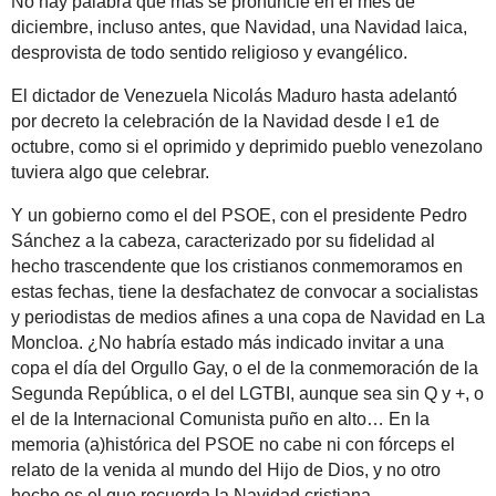
No hay palabra que más se pronuncie en el mes de
diciembre, incluso antes, que Navidad, una Navidad laica,
desprovista de todo sentido religioso y evangélico.
El dictador de Venezuela Nicolás Maduro hasta adelantó
por decreto la celebración de la Navidad desde l e1 de
octubre, como si el oprimido y deprimido pueblo venezolano
tuviera algo que celebrar.
Y un gobierno como el del PSOE, con el presidente Pedro
Sánchez a la cabeza, caracterizado por su fidelidad al
hecho trascendente que los cristianos conmemoramos en
estas fechas, tiene la desfachatez de convocar a socialistas
y periodistas de medios afines a una copa de Navidad en La
Moncloa. ¿No habría estado más indicado invitar a una
copa el día del Orgullo Gay, o el de la conmemoración de la
Segunda República, o el del LGTBI, aunque sea sin Q y +, o
el de la Internacional Comunista puño en alto… En la
memoria (a)histórica del PSOE no cabe ni con fórceps el
relato de la venida al mundo del Hijo de Dios, y no otro
hecho es el que recuerda la Navidad cristiana.