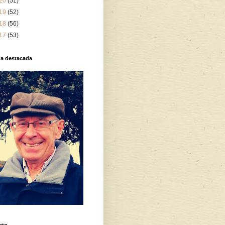
20
(51)
19
(52)
18
(56)
17
(53)
da destacada
cto