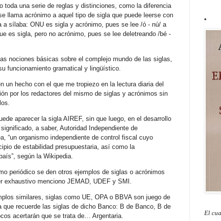
o toda una serie de reglas y distinciones, como la diferencia
“se llama acrónimo a aquel tipo de sigla que puede leerse con
*
a a sílaba: ONU es sigla y acrónimo, pues se lee /ó - nú/ a
que es sigla, pero no acrónimo, pues se lee deletreando /bé -
tas nociones básicas sobre el complejo mundo de las siglas,
u funcionamiento gramatical y lingüístico.
 un hecho con el que me tropiezo en la lectura diaria del
ación por los redactores del mismo de siglas y acrónimos sin
los.
uede aparecer la sigla AIREF, sin que luego, en el desarrollo
u significado, a saber, Autoridad Independiente de
a, “un organismo independiente de control fiscal cuyo
ncipio de estabilidad presupuestaria, así como la
 país”, según la Wikipedia.
mo periódico se den otros ejemplos de siglas o acrónimos
 ser exhaustivo menciono JEMAD, UDEF y SMI.
emplos similares, siglas como UE, OPA o BBVA son juego de
 a que recuerde las siglas de dicho Banco: B de Banco, B de
El cu
ocos acertarán que se trata de… Argentaria.