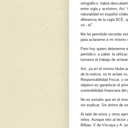
ortográfico, habrá descubiert
entre sigla y acrónimo. Así 
naturalidad en español sílab
diferencia de la sigla BCE, 
cé - é/”.
Me he permitido recordar es
para aclararme a mí mismo s
Pero hoy quiero detenerme en
periódico, a saber, la utiliz
tomarse el trabajo de aclarar
Así, ya en el mismo titular p
de la noticia, se te aclare s
Responsabilidad Fiscal, o se
objetivo es garantizar el pri
sostenibilidad financiera del
No es extraño que en el mis
sin explicar. Sin ánimo de
Al lado de estos y otros ej
niños. Aunque reto al lector
Bilbao, V de Vizcaya y A: p