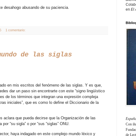
Colab
ste desahogo abusando de su paciencia.
en
El
Biblio
ó
1 comentario:
mundo de las siglas
o en mis escritos del fenómeno de las siglas. Y es que,
uedes dar un paso sin encontrarte con este “signo lingüístico
ales de los términos que integran una expresión compleja
as iniciales”, que es como lo define el Diccionario de la
os aclara que pueda decirse que la Organización de las
España
por “su sigla” o por “sus “siglas” ONU.
Con il
Fundaci
lector, haya indagado en este complejo mundo léxico y
de Lec