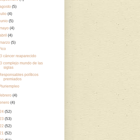
agosto
(5)
julio
(4)
junio
(5)
mayo
(4)
abril
(4)
marzo
(5)
Fico
El cáncer reaparecido
El complejo mundo de las
siglas
Responsables políticos
premiados
Pluriempleo
febrero
(4)
enero
(4)
24
(52)
23
(53)
22
(52)
21
(52)