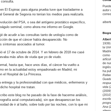
 consulta.
Puede
en El Espinar, para alguna prueba tuve que trasladarme a
autor 
tal General de Segovia no tenían los medios para realizarla.
correo
alber
evolución del PSA, o sea del antígeno prostático específico,
 coágulo seminal, como ahora me informo en Google.
Biogra
 de acudir a las consultas tanto de urología como de
Alber
icción de que el cáncer había desaparecido. No
1939) 
s síntomas asociados al tumor.
la Un
Madri
ció el 17 de octubre de 2014. Y en febrero de 2018 me casé
como e
levaba más años de viuda que yo de viudo.
artícu
de nu
rmal, hasta que, hace unos días, el cáncer ha vuelto a
inglés
mo en la actualidad estoy empadronado en Madrid, mi
ha pu
en el Hospital de La Princesa.
Rafae
Guad
a entrega y la profesionalidad con que médicos, enfermeros y
respu
dicho hospital me tratan.
vida
(
(2009
(2010
ribo este blog no he pasado de la fase de hacerme análisis,
escri
ografía axial computarizada), sin que desaparezcan los
prog
sidad de ir al baño, sobre todo por las noches, con lo que mi
Ana
(
altern