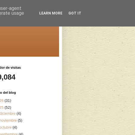
 user-agent
nerate usage
LEARN MORE
GOT IT
or de visitas
9,084
o del blog
26
(31)
25
(52)
diciembre
(4)
noviembre
(5)
octubre
(4)
septiembre
(4)