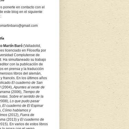
s ponerte en contacto con el
de este blog en el siguiente
:
tomartinbaro@gmail.com
fía
to Martín Baró
(Valladolid,
es licenciado en Filosofía por
iversidad Complutense de
d. Ha simultaneado su trabajo
ditor con la publicación de
los en prensa y la traducción
merosos libros del alemán,
 y francés. En los últimos años
blicado
El cuaderno de San
l
(2004),
Apuntes al oeste de
arrama
(2006),
Tiempo de
estas
.
Sobre
el sentido de la
2008),
Lo que pudo pasar
),
El cuaderno de El Espinar
),
Cómo hablamos y
bimos
(2012),
Fuera de
rama
(2013) y
El cuaderno de
2015)
.
En varios de estos libros
a la prosa con el verso.