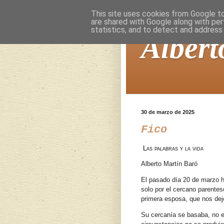
This site uses cookies from Google to 
are shared with Google along with per
statistics, and to detect and address
Albert
30 de marzo de 2025
Fico
Las palabras y la vida
Alberto Martín Baró
El pasado día 20 de marzo ha
solo por el cercano parente
primera esposa, que nos dej
Su cercanía se basaba, no en