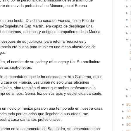
, sino por la personalidad arrolladora de este marino de
arte de su vida profesional en Mónaco, en el Bureau
►
►
►
ra una fiesta. Desde su casa de Francia, en la Rue de
és-Roquebrune Cap Martín, era capaz de desplegar una
►
ad con primos, sobrinos y antiguos compañeros de la Marina.
►
▼
después de su jubilación para retomar reuniones y
stancia era buena para reunir en una mesa abastecida de
gos.
ico, el nombre de su padre y mi suegro y tío. Su arrolladora
stas cuatro letras.
 el recordatorio que le ha dedicado mi hijo Guillermo, quien
u casa de Francia. Les unían no solo unas aficiones
música, sino también el amor que ambos profesaron a la
►
 hija de ambos, Sonia, luz de sus ojos y espléndida cantante,
►
►
20
n un novio primerizo pasaron una temporada en nuestra casa
►
20
admirado por las arias que llegaban a sus oídos, me
►
20
uestra casa cantantes profesionales.
►
20
braron en la sacramental de San Isidro, se presentaron con