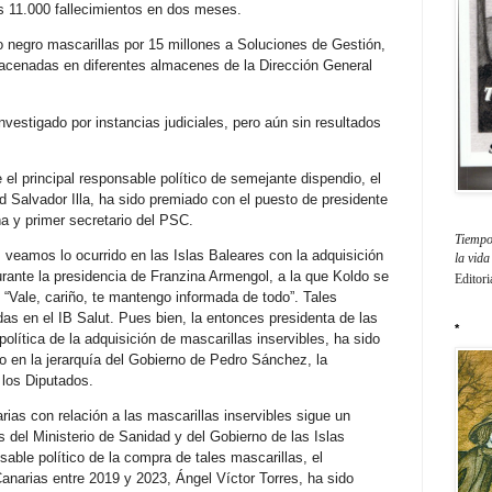
os 11.000 fallecimientos en dos meses.
o negro mascarillas por 15 millones a Soluciones de Gestión,
acenadas en diferentes almacenes de la Dirección General
nvestigado por instancias judiciales, pero aún sin resultados
 el principal responsable político de semejante dispendio, el
 Salvador Illa, ha sido premiado con el puesto de presidente
a y primer secretario del PSC.
Tiempo 
, veamos lo ocurrido en las Islas Baleares con la adquisición
la vid
urante la presidencia de Franzina Armengol, a la que Koldo se
Editori
e: “Vale, cariño, te mantengo informada de todo”. Tales
as en el IB Salut. Pues bien, la entonces presidenta de las
*
olítica de la adquisición de mascarillas inservibles, ha sido
o en la jerarquía del Gobierno de Pedro Sánchez, la
 los Diputados.
rias con relación a las mascarillas inservibles sigue un
es del Ministerio de Sanidad y del Gobierno de las Islas
sable político de la compra de tales mascarillas, el
anarias entre 2019 y 2023, Ángel Víctor Torres, ha sido