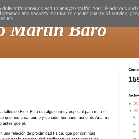
deliver its services and to analyze traffic. Your IP address and
formance and security metrics to ensure quality of service, ge
 abuse.
o Martín Baró
Contad
15
Archiv
►
20
▼
20
 fallecido Fico. Fico era alguien muy especial para mí, no
►
sco que nos unía, primo y cuñado, hermano menor de Ana, mi
ó antes que él.
►
►
 una relación de proximidad física, que por distintas
►