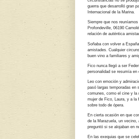
circunstancias no se produjo
guerra que desarrolló gran p
Internacional de la Marina.
Siempre que nos reuníamos e
Profondeville, 06190 Carnol
relación de auténtica amist
Soñaba con volver a España 
amistades. Cualquier circun
buen vino a familiares y ami
Fico nunca llegó a ser Feder
personalidad se resumía en e
Leo con emoción y admiración
pasó largas temporadas en s
comunes, como el cine y la 
mujer de Fico, Laura, y a la
sobre todo de ópera.
En cierta ocasión en que co
de la Marazuela, un vecino, 
preguntó si se alojaban en n
En las exequias que se cele