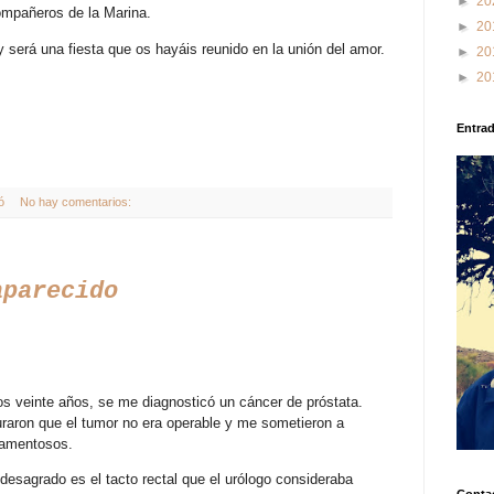
►
20
ompañeros de la Marina.
►
20
 será una fiesta que os hayáis reunido en la unión del amor.
►
20
►
20
Entra
ó
No hay comentarios:
aparecido
os veinte años, se me diagnosticó un cáncer de próstata.
aron que el tumor no era operable y me sometieron a
camentosos.
desagrado es el tacto rectal que el urólogo consideraba
Conta