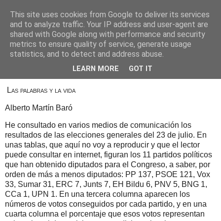
This site uses cookies from Google to deliver its services
Alberto Martín Baró
and to analyze traffic. Your IP address and user-agent are
shared with Google along with performance and security
metrics to ensure quality of service, generate usage
statistics, and to detect and address abuse.
27 de agosto de 2023
Lo que cuesta un escaño
LEARN MORE
GOT IT
Las palabras y la vida
Alberto Martín Baró
He consultado en varios medios de comunicación los
resultados de las elecciones generales del 23 de julio. En
unas tablas, que aquí no voy a reproducir y que el lector
puede consultar en internet, figuran los 11 partidos políticos
que han obtenido diputados para el Congreso, a saber, por
orden de más a menos diputados: PP 137, PSOE 121, Vox
33, Sumar 31, ERC 7, Junts 7, EH Bildu 6, PNV 5, BNG 1,
CCa 1, UPN 1. En una tercera columna aparecen los
números de votos conseguidos por cada partido, y en una
cuarta columna el porcentaje que esos votos representan