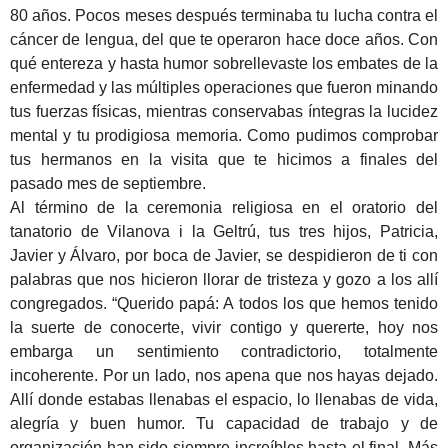
80 años. Pocos meses después terminaba tu lucha contra el
cáncer de lengua, del que te operaron hace doce años. Con
qué entereza y hasta humor sobrellevaste los embates de la
enfermedad y las múltiples operaciones que fueron minando
tus fuerzas físicas, mientras conservabas íntegras la lucidez
mental y tu prodigiosa memoria. Como pudimos comprobar
tus hermanos en la visita que te hicimos a finales del
pasado mes de septiembre.
Al término de la ceremonia religiosa en el oratorio del
tanatorio de Vilanova i la Geltrú, tus tres hijos, Patricia,
Javier y Álvaro, por boca de Javier, se despidieron de ti con
palabras que nos hicieron llorar de tristeza y gozo a los allí
congregados. “Querido papá: A todos los que hemos tenido
la suerte de conocerte, vivir contigo y quererte, hoy nos
embarga un sentimiento contradictorio, totalmente
incoherente. Por un lado, nos apena que nos hayas dejado.
Allí donde estabas llenabas el espacio, lo llenabas de vida,
alegría y buen humor. Tu capacidad de trabajo y de
organización han sido siempre increíbles hasta el final. Más