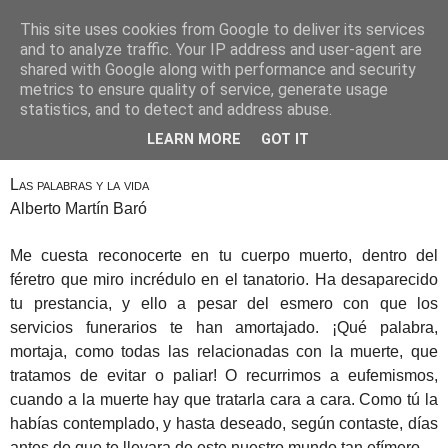
This site uses cookies from Google to deliver its services
Alberto Martín Baró
and to analyze traffic. Your IP address and user-agent are
shared with Google along with performance and security
metrics to ensure quality of service, generate usage
statistics, and to detect and address abuse.
26 de noviembre de 2017
Hermano del alma
LEARN MORE
GOT IT
Las palabras y la vida
Alberto Martín Baró
Me cuesta reconocerte en tu cuerpo muerto, dentro del
féretro que miro incrédulo en el tanatorio. Ha desaparecido
tu prestancia, y ello a pesar del esmero con que los
servicios funerarios te han amortajado. ¡Qué palabra,
mortaja, como todas las relacionadas con la muerte, que
tratamos de evitar o paliar! O recurrimos a eufemismos,
cuando a la muerte hay que tratarla cara a cara. Como tú la
habías contemplado, y hasta deseado, según contaste, días
antes de que te llevara de este nuestro mundo tan efímero.