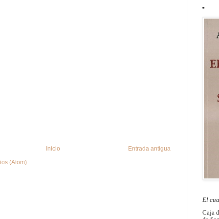
*
Inicio
Entrada antigua
ios (Atom)
El cu
Caja 