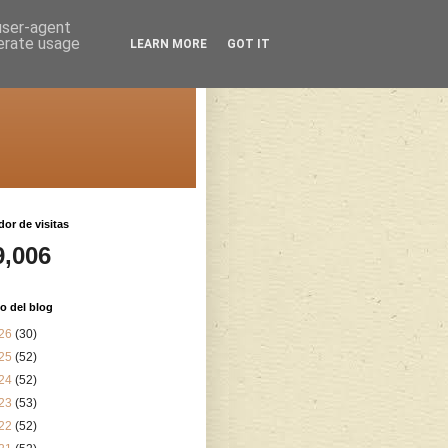
 user-agent
nerate usage
LEARN MORE
GOT IT
or de visitas
9,006
o del blog
26
(30)
25
(52)
24
(52)
23
(53)
22
(52)