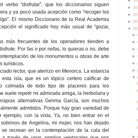
►
20
 verbo “disfrutar”, que los diccionarios siguen
►
20
mera y ya poco usada acepción como “recoger los
►
20
 algo”. El mismo Diccionario de la Real Academia
►
20
cepción el significado hoy más usual de “gozar,
▼
20
►
tas más frecuentes de los operadores tienden a
►
disfrute. Por fas o por nefas, lo quieras o no, debe
►
a contemplación de los monumentos u obras de arte
►
s turísticos.
►
►
ciado lector, que aterrizo en Menorca. La estancia
▼
sta isla, que es un tópico certero calificar de
do colmada de todo tipo de placeres para los
e suele repetir mi admirada amiga, la herbolaria y
terapias alternativas Genma García, son muchos
ialmente admitidos. Porque hay gran variedad de
or ejemplo, con la vista. Ya, no bien entrar en el
sobrinos de Angelina, mi mujer, nos han dejado
 se recrean en la contemplación de la cala del
►
 a través de unos amplios ventanales que nos