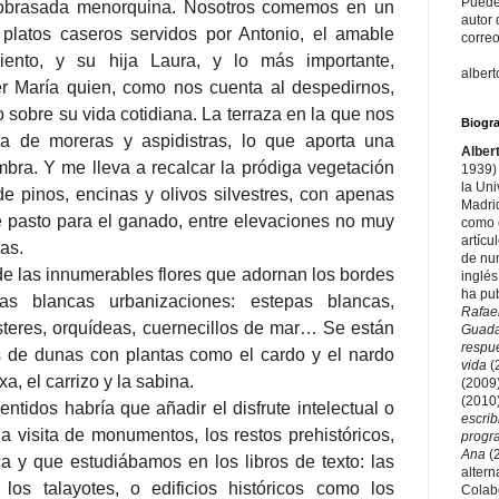
Puede
sobrasada menorquina. Nosotros comemos en un
autor 
 platos caseros servidos por Antonio, el amable
correo
iento, y su hija Laura, y lo más importante,
alber
r María quien, como nos cuenta al despedirnos,
o sobre su vida cotidiana. La terraza en la que nos
Biogra
a de moreras y aspidistras, lo que aporta una
Alber
bra. Y me lleva a recalcar la pródiga vegetación
1939) 
la Un
 de pinos, encinas y olivos silvestres, con apenas
Madri
 pasto para el ganado, entre elevaciones no muy
como e
artícu
as.
de nu
 de las innumerables flores que adornan los bordes
inglés
ha pu
s blancas urbanizaciones: estepas blancas,
Rafae
ásteres, orquídeas, cuernecillos de mar… Se están
Guad
respu
 de dunas con plantas como el cardo y el nardo
vida
(
xa, el carrizo y la sabina.
(2009
(2010
entidos habría que añadir el disfrute intelectual o
escri
la visita de monumentos, los restos prehistóricos,
prog
Ana
(
 y que estudiábamos en los libros de texto: las
altern
 los talayotes, o edificios históricos como los
Colab