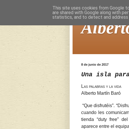
This site uses cookies from Google to 
are shared with Google along with per
statistics, and to detect and address
Albert
8 de junio de 2017
Una isla par
Las palabras y la vida
Alberto Martín Baró
“Que disfrutéis”. “Disfr
cuando les comunicamo
tienda “duty free” d
aparece entre el equipaj