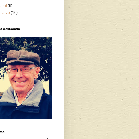
abril
(6)
marzo
(10)
da destacada
cto