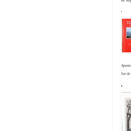
de Seg
´
Apunte
Sur de
*