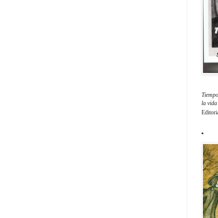
Tiempo 
la vid
Editori
*