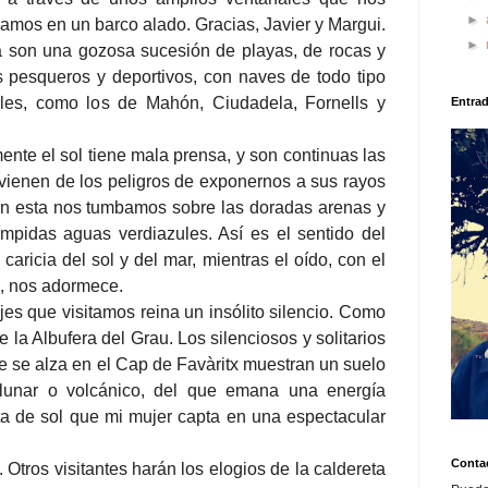
►
amos en un barco alado. Gracias, Javier y Margui.
►
 son una gozosa sucesión de playas, de rocas y
s pesqueros y deportivos, con naves de todo tipo
les, como los de Mahón, Ciudadela, Fornells y
Entra
ente el sol tiene mala prensa, y son continuas las
ienen de los peligros de exponernos a sus rayos
on esta nos tumbamos sobre las doradas arenas y
mpidas aguas verdiazules. Así es el sentido del
 caricia del sol y del mar, mientras el oído, con el
e, nos adormece.
es que visitamos reina un insólito silencio. Como
e la Albufera del Grau. Los silenciosos y solitarios
ue se alza en el Cap de Favàritx muestran un suelo
 lunar o volcánico, del que emana una energía
a de sol que mi mujer capta en una espectacular
Conta
 Otros visitantes harán los elogios de la caldereta