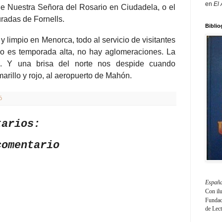
en
El
 de Nuestra Señora del Rosario en Ciudadela, o el
uradas de Fornells.
Biblio
 limpio en Menorca, todo al servicio de visitantes
no es temporada alta, no hay aglomeraciones. La
e. Y una brisa del norte nos despide cuando
rillo y rojo, al aeropuerto de Mahón.
ó
tarios:
comentario
España
Con il
Fundaci
de Lec