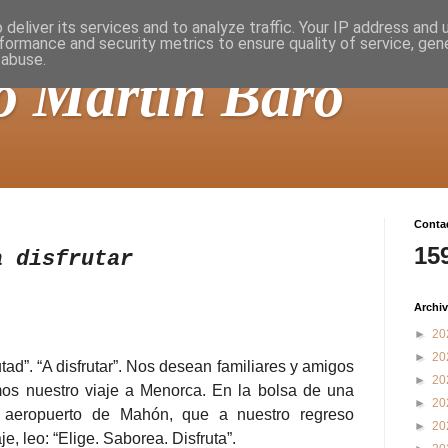
deliver its services and to analyze traffic. Your IP address and
formance and security metrics to ensure quality of service, ge
 abuse.
o Martín Baró
Contad
15
a disfrutar
Archiv
►
20
►
20
utad”. “A disfrutar”. Nos desean familiares y amigos
►
20
s nuestro viaje a Menorca. En la bolsa de una
►
20
el aeropuerto de Mahón, que a nuestro regreso
►
20
e, leo: “Elige. Saborea. Disfruta”.