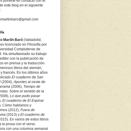
s ponerte en contacto con el
de este blog en el siguiente
:
tomartinbaro@gmail.com
fía
to Martín Baró
(Valladolid,
es licenciado en Filosofía por
iversidad Complutense de
d. Ha simultaneado su trabajo
ditor con la publicación de
los en prensa y la traducción
merosos libros del alemán,
 y francés. En los últimos años
blicado
El cuaderno de San
l
(2004),
Apuntes al oeste de
arrama
(2006),
Tiempo de
estas
.
Sobre
el sentido de la
2008),
Lo que pudo pasar
),
El cuaderno de El Espinar
),
Cómo hablamos y
bimos
(2012),
Fuera de
rama
(2013) y
El cuaderno de
2015)
.
En varios de estos libros
a la prosa con el verso.
ora con una columna semanal