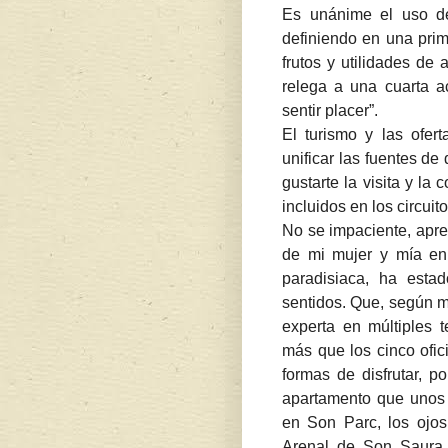
Es unánime el uso del
definiendo en una pri
frutos y utilidades de
relega a una cuarta a
sentir placer”.
El turismo y las ofer
unificar las fuentes de 
gustarte la visita y l
incluidos en los circuito
No se impaciente, apre
de mi mujer y mía en e
paradisiaca, ha esta
sentidos. Que, según m
experta en múltiples 
más que los cinco ofic
formas de disfrutar, p
apartamento que unos 
en Son Parc, los ojos
Arenal de Son Saura,