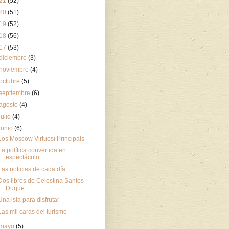
21
(52)
20
(51)
19
(52)
18
(56)
17
(53)
diciembre
(3)
noviembre
(4)
octubre
(5)
septiembre
(6)
agosto
(4)
julio
(4)
junio
(6)
Los Moscow Virtuosi Principals
La política convertida en
espectáculo
Las noticias de cada día
Dos libros de Celestina Santos
Duque
Una isla para disfrutar
Las mil caras del turismo
mayo
(5)