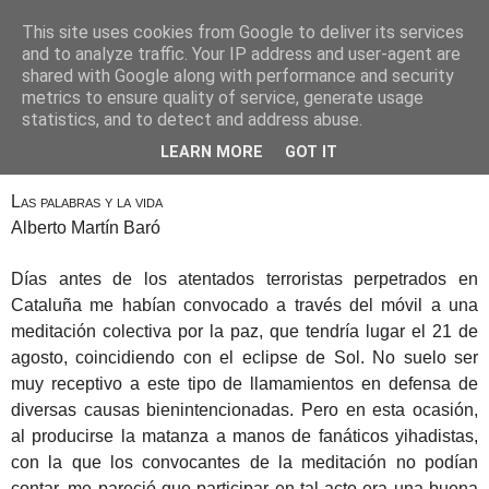
This site uses cookies from Google to deliver its services
Alberto Martín Baró
and to analyze traffic. Your IP address and user-agent are
shared with Google along with performance and security
metrics to ensure quality of service, generate usage
statistics, and to detect and address abuse.
2 de septiembre de 2017
Meditación por la paz
LEARN MORE
GOT IT
Las palabras y la vida
Alberto Martín Baró
Días antes de los atentados terroristas perpetrados en
Cataluña me habían convocado a través del móvil a una
meditación colectiva por la paz, que tendría lugar el 21 de
agosto, coincidiendo con el eclipse de Sol. No suelo ser
muy receptivo a este tipo de llamamientos en defensa de
diversas causas bienintencionadas. Pero en esta ocasión,
al producirse la matanza a manos de fanáticos yihadistas,
con la que los convocantes de la meditación no podían
contar, me pareció que participar en tal acto era una buena