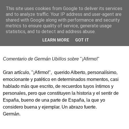
This site uses cookies from Google to deliver its services
Alberto Martín Baró
and to analyze traffic. Your IP address and user-agent are
shared with Google along with performance and security
metrics to ensure quality of service, generate usage
statistics, and to detect and address abuse.
11 de marzo de 2018
Sobre "¡Afirmo!"
LEARN MORE
GOT IT
Comentario de Germán Ubillos sobre
"¡Afirmo!"
Gran artículo, "¡Afirmo!",
querido Alberto, personalísimo,
emocionante y patético en determinados momentos, casi
hablado más que escrito, de recuerdos tuyos íntimos y
personales, pero que constituyen la historia y el sentir de
España, bueno de una parte de España, la que yo
considero buena y ejemplar. Un abrazo fuerte.
Germán.