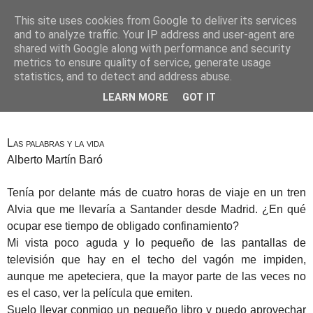
This site uses cookies from Google to deliver its services
Alberto Martín Baró
and to analyze traffic. Your IP address and user-agent are
shared with Google along with performance and security
metrics to ensure quality of service, generate usage
statistics, and to detect and address abuse.
6 de mayo de 2018
Paisaje desde el tren
LEARN MORE
GOT IT
Las palabras y la vida
Alberto Martín Baró
Tenía por delante más de cuatro horas de viaje en un tren
Alvia que me llevaría a Santander desde Madrid. ¿En qué
ocupar ese tiempo de obligado confinamiento?
Mi vista poco aguda y lo pequeño de las pantallas de
televisión que hay en el techo del vagón me impiden,
aunque me apeteciera, que la mayor parte de las veces no
es el caso, ver la película que emiten.
Suelo llevar conmigo un pequeño libro y puedo aprovechar