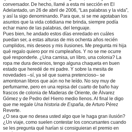
conversador. De hecho, llamé a esta mi sección en El
Adelantado, un 26 de abril de 2006, “Las palabras y la vida”,
y así la sigo denominando. Para que, si se me agotaban los
asuntos que la vida cotidiana me brinda, siempre podía
echar mano de las palabras, del lenguaje.
Pues bien, he andado estos días enredado en cuáles
puedan ser, a estas alturas de mis ochenta años recién
cumplidos, mis deseos y mis ilusiones. Me pregunta mi hija
qué regalo quiero por mi cumpleaños. Y no se me ocurre
qué responderle. ¿Una camisa, un libro, una colonia? La
ropa me dura decenios, tengo alguna chaqueta en buen
estado que heredé de mi padre. Y sobre la mesita de
novedades –sí, ya sé que suena pretencioso– se
amontonan libros que aún no he leído. No soy muy de
perfumarme, pero en una repisa del cuarto de baño hay
frascos de colonia de Maderas de Oriente, de Álvarez
Gómez y de Pedro del Hierro medio llenos. Al final le digo
que me regale
Una historia de España
, de Arturo Pérez
Reverte.
¿O sea que no desea usted algo que le haga gran ilusión?
¿Un viaje, como suelen contestar los concursantes cuando
se les pregunta qué harían si consiguieran el premio en