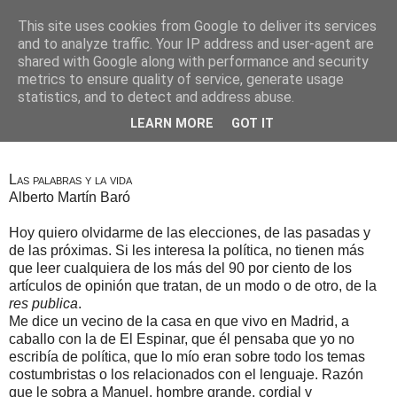
This site uses cookies from Google to deliver its services
Alberto Martín Baró
and to analyze traffic. Your IP address and user-agent are
shared with Google along with performance and security
metrics to ensure quality of service, generate usage
statistics, and to detect and address abuse.
19 de mayo de 2019
Deseos, gustos y aficiones
LEARN MORE
GOT IT
Las palabras y la vida
Alberto Martín Baró
Hoy quiero olvidarme de las elecciones, de las pasadas y
de las próximas. Si les interesa la política, no tienen más
que leer cualquiera de los más del 90 por ciento de los
artículos de opinión que tratan, de un modo o de otro, de la
res publica
.
Me dice un vecino de la casa en que vivo en Madrid, a
caballo con la de El Espinar, que él pensaba que yo no
escribía de política, que lo mío eran sobre todo los temas
costumbristas o los relacionados con el lenguaje. Razón
que le sobra a Manuel, hombre grande, cordial y