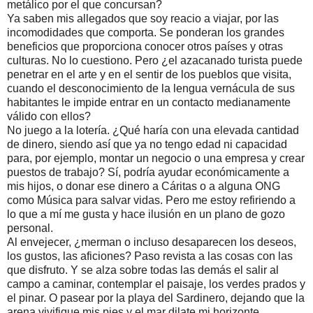
metálico por el que concursan?
Ya saben mis allegados que soy reacio a viajar, por las
incomodidades que comporta. Se ponderan los grandes
beneficios que proporciona conocer otros países y otras
culturas. No lo cuestiono. Pero ¿el azacanado turista puede
penetrar en el arte y en el sentir de los pueblos que visita,
cuando el desconocimiento de la lengua vernácula de sus
habitantes le impide entrar en un contacto medianamente
válido con ellos?
No juego a la lotería. ¿Qué haría con una elevada cantidad
de dinero, siendo así que ya no tengo edad ni capacidad
para, por ejemplo, montar un negocio o una empresa y crear
puestos de trabajo? Sí, podría ayudar económicamente a
mis hijos, o donar ese dinero a Cáritas o a alguna ONG
como Música para salvar vidas. Pero me estoy refiriendo a
lo que a mí me gusta y hace ilusión en un plano de gozo
personal.
Al envejecer, ¿merman o incluso desaparecen los deseos,
los gustos, las aficiones? Paso revista a las cosas con las
que disfruto. Y se alza sobre todas las demás el salir al
campo a caminar, contemplar el paisaje, los verdes prados y
el pinar. O pasear por la playa del Sardinero, dejando que la
arena vivifique mis pies y el mar dilate mi horizonte.