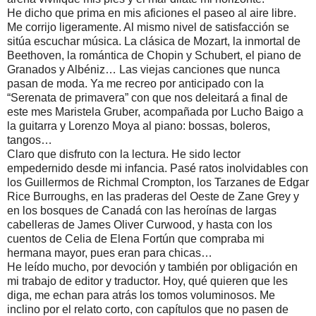
He dicho que prima en mis aficiones el paseo al aire libre.
Me corrijo ligeramente. Al mismo nivel de satisfacción se
sitúa escuchar música. La clásica de Mozart, la inmortal de
Beethoven, la romántica de Chopin y Schubert, el piano de
Granados y Albéniz… Las viejas canciones que nunca
pasan de moda. Ya me recreo por anticipado con la
“Serenata de primavera” con que nos deleitará a final de
este mes Maristela Gruber, acompañada por Lucho Baigo a
la guitarra y Lorenzo Moya al piano: bossas, boleros,
tangos…
Claro que disfruto con la lectura. He sido lector
empedernido desde mi infancia. Pasé ratos inolvidables con
los Guillermos de Richmal Crompton, los Tarzanes de Edgar
Rice Burroughs, en las praderas del Oeste de Zane Grey y
en los bosques de Canadá con las heroínas de largas
cabelleras de James Oliver Curwood, y hasta con los
cuentos de Celia de Elena Fortún que compraba mi
hermana mayor, pues eran para chicas…
He leído mucho, por devoción y también por obligación en
mi trabajo de editor y traductor. Hoy, qué quieren que les
diga, me echan para atrás los tomos voluminosos. Me
inclino por el relato corto, con capítulos que no pasen de