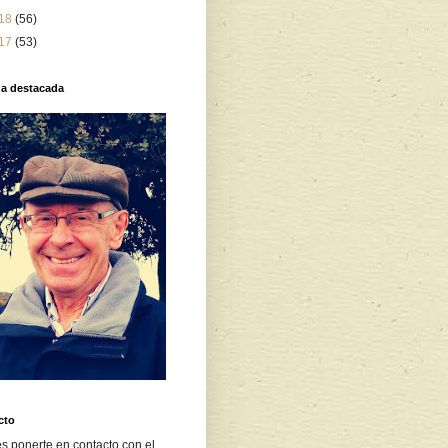
18
(56)
17
(53)
da destacada
cto
s ponerte en contacto con el