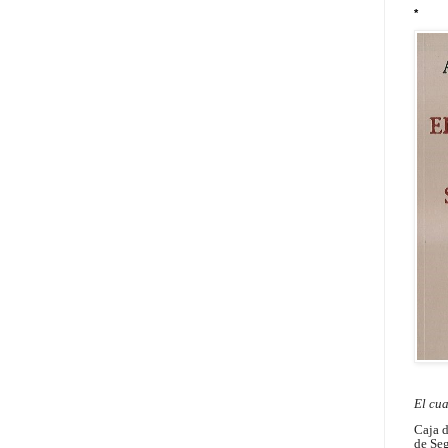
*
El cu
Caja 
de Seg