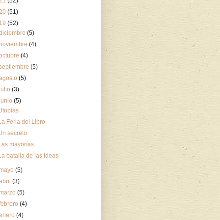
21
(52)
20
(51)
19
(52)
diciembre
(5)
noviembre
(4)
octubre
(4)
septiembre
(5)
agosto
(5)
julio
(3)
junio
(5)
Utopías
La Feria del Libro
Un secreto
Las mayorías
La batalla de las ideas
mayo
(5)
abril
(3)
marzo
(5)
febrero
(4)
enero
(4)