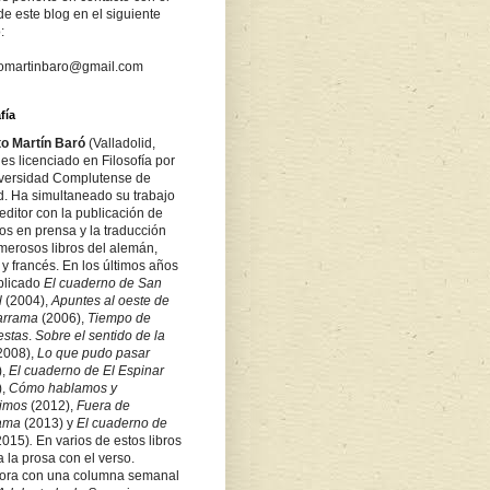
de este blog en el siguiente
:
tomartinbaro@gmail.com
fía
to Martín Baró
(Valladolid,
es licenciado en Filosofía por
iversidad Complutense de
d. Ha simultaneado su trabajo
ditor con la publicación de
los en prensa y la traducción
merosos libros del alemán,
 y francés. En los últimos años
blicado
El cuaderno de San
l
(2004),
Apuntes al oeste de
arrama
(2006),
Tiempo de
estas
.
Sobre
el sentido de la
2008),
Lo que pudo pasar
),
El cuaderno de El Espinar
),
Cómo hablamos y
bimos
(2012),
Fuera de
rama
(2013) y
El cuaderno de
2015)
.
En varios de estos libros
a la prosa con el verso.
ora con una columna semanal