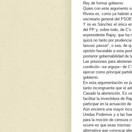
Rey de formar gobierno.
Quien con este argumento se 
Rivera es, como ya habrán a
secretario general del PSOE
Y no es Sánchez el único en
del PP y, sobre todo, de C’s
expresidente Rajoy, que ha m
quizá no tanto por prudencia
laissez passer”, o sea, de q
opinión favorable a esta post
posterior gobernabilidad de l
Las presiones para abstener
condición –se arguye– de C’
ejercer como principal partid
gobierno.
En esta argumentación se pa
tanto incongruente que el ad
Casado la abstención. Es v
facilitar la investidura de 
participar en la actuación de
Aún encierra una mayor inc
Unidas Podemos y a las fuer
para la moción de censura co
ocurre es que esas mismas f
alternativa que convocar el