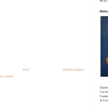
en
El
Biblio
Inicio
Entrada antigua
ios (Atom)
España
Con il
Fundaci
de Lec