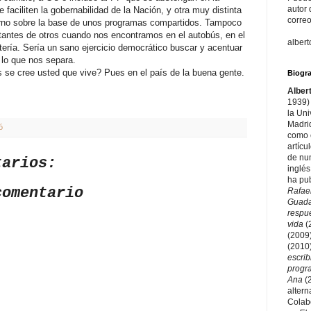
autor 
faciliten la gobernabilidad de la Nación, y otra muy distinta
correo
erno sobre la base de unos programas compartidos. Tampoco
tantes de otros cuando nos encontramos en el autobús, en el
alber
ería. Sería un sano ejercicio democrático buscar y acentuar
 lo que nos separa.
s se cree usted que vive? Pues en el país de la buena gente.
Biogra
Alber
1939) 
la Un
Madri
ó
como e
artícu
de nu
tarios:
inglés
ha pu
comentario
Rafae
Guad
respu
vida
(
(2009
(2010
escri
prog
Ana
(
altern
Colab