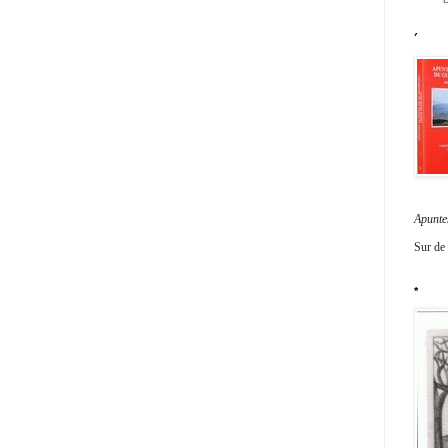
´
Apunte
Sur de
*