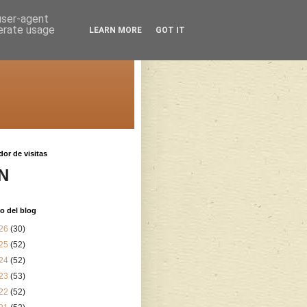
 user-agent
nerate usage
LEARN MORE
GOT IT
or de visitas
N
o del blog
26
(30)
25
(52)
24
(52)
23
(53)
22
(52)