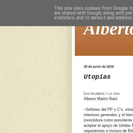
This site uses cookies from Google to 
are shared with Google along with per
statistics, and to detect and address
Albert
30 de junio de 2019
Utopías
Las palabras y la vida
Alberto Martín Baró
–Señores del PP y C’s, esta
intereses generales y el bi
investidura como president
aceptar el apoyo de Unidas 
separatistas e incluso de Bi