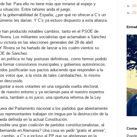
e fiar. Para ello no tiene más que mirarse al espejo y
►
20
u situación. Entre tahúres anda el juego.
►
20
z la gobernabilidad de España, ¿por qué no ofrecer a C’s un
úmeros les darían. Y C’s ya estuvo dispuesto a esta alianza
Entra
e han producido notables cambios, tanto en el PSOE de
ivera. Los militantes socialistas que aclamaban a Sánchez
u victoria en las elecciones generales del 28 de abril
 Y Rivera se ha hartado de lanzar a los cuatro vientos su
PSOE de Sánchez.
 en política no hay posturas definitivas, como hemos podido
a formar consistorios municipales y gobiernos autonómicos.
idos justificarán sus pactos aduciendo que responden a la
sos votos que, a la vista de tales cambalaches, lo mismo
un descosido.
guntar a esos votantes en una segunda vuelta electoral,
 de nuestro entorno y ya reclaman para el nuestro expertos
sería, también a mi juicio, una oportuna reforma de la Ley
fuera del Parlamento nacional a los partidos que abiertamente
s representantes trabajan sin tregua por la destrucción de la
da definida en la actual Constitución.
ible una gran coalición de partidos constitucionalistas, al
Conta
obernando en Alemania? Una cosa es pedir “gratis et amore”,
a cambio, a C’s e incluso al PP que se abstengan en la
Puede