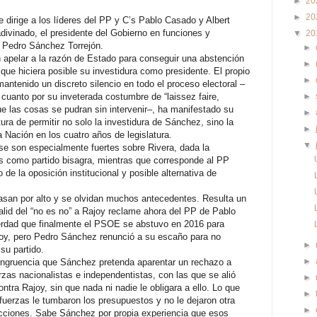
►
20
►
20
dirige a los líderes del PP y C’s Pablo Casado y Albert
divinado, el presidente del Gobierno en funciones y
▼
20
 Pedro Sánchez Torrejón.
►
 apelar a la razón de Estado para conseguir una abstención
►
 que hiciera posible su investidura como presidente. El propio
►
antenido un discreto silencio en todo el proceso electoral –
 cuanto por su inveterada costumbre de “laissez faire,
►
ue las cosas se pudran sin intervenir–, ha manifestado su
►
ura de permitir no solo la investidura de Sánchez, sino la
►
a Nación en los cuatro años de legislatura.
▼
se son especialmente fuertes sobre Rivera, dada la
s como partido bisagra, mientras que corresponde al PP
o de la oposición institucional y posible alternativa de
san por alto y se olvidan muchos antecedentes. Resulta un
alid del “no es no” a Rajoy reclame ahora del PP de Pablo
erdad que finalmente el PSOE se abstuvo en 2016 para
Rajoy, pero Pedro Sánchez renunció a su escaño para no
►
 su partido.
►
ongruencia que Sánchez pretenda aparentar un rechazo a
zas nacionalistas e independentistas, con las que se alió
►
ntra Rajoy, sin que nada ni nadie le obligara a ello. Lo que
►
uerzas le tumbaron los presupuestos y no le dejaron otra
►
ecciones. Sabe Sánchez por propia experiencia que esos