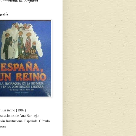
 Adelantado de Segovia
.
grafía
, un Reino
(1987)
ustraciones de Ana Bermejo
ón Institucional Española. Círculo
tores