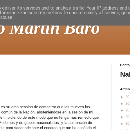
deliver its services and to analyze traffic. Your IP address and
formance and security metrics to ensure quality of service, ge
 abuse.
o Martín Baró
Contad
Na
Archiv
►
20
►
20
 es su gran ocasión de demostrar que les mueven los
►
20
en común de la Nación, absteniéndose en la sesión de mi
►
20
e e impidiendo de este modo que no tenga más remedio que
Podemos y de grupos nacionalistas, y la abstención de
►
20
ldu, para sacar adelante el encargo que me ha confiado el