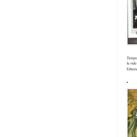
Tiempo 
la vid
Editori
*