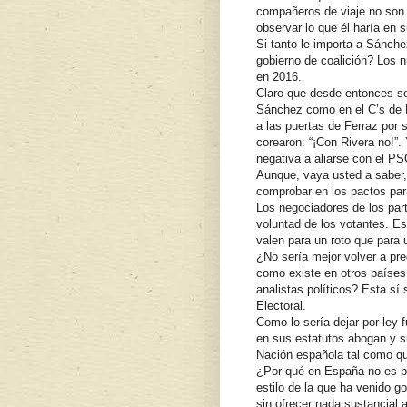
compañeros de viaje no son d
observar lo que él haría en s
Si tanto le importa a Sánche
gobierno de coalición? Los n
en 2016.
Claro que desde entonces s
Sánchez como en el C’s de R
a las puertas de Ferraz por s
corearon: “¡Con Rivera no!”.
negativa a aliarse con el 
Aunque, vaya usted a saber,
comprobar en los pactos par
Los negociadores de los part
voluntad de los votantes. E
valen para un roto que para 
¿No sería mejor volver a pre
como existe en otros países
analistas políticos? Esta sí 
Electoral.
Como lo sería dejar por ley 
en sus estatutos abogan y su
Nación española tal como que
¿Por qué en España no es pos
estilo de la que ha venido g
sin ofrecer nada sustancial 