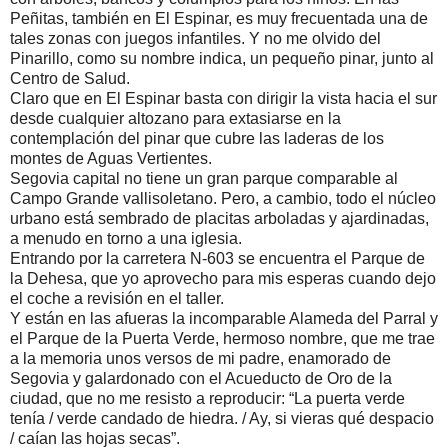
Peñitas, también en El Espinar, es muy frecuentada una de
tales zonas con juegos infantiles. Y no me olvido del
Pinarillo, como su nombre indica, un pequeño pinar, junto al
Centro de Salud.
Claro que en El Espinar basta con dirigir la vista hacia el sur
desde cualquier altozano para extasiarse en la
contemplación del pinar que cubre las laderas de los
montes de Aguas Vertientes.
Segovia capital no tiene un gran parque comparable al
Campo Grande vallisoletano. Pero, a cambio, todo el núcleo
urbano está sembrado de placitas arboladas y ajardinadas,
a menudo en torno a una iglesia.
Entrando por la carretera N-603 se encuentra el Parque de
la Dehesa, que yo aprovecho para mis esperas cuando dejo
el coche a revisión en el taller.
Y están en las afueras la incomparable Alameda del Parral y
el Parque de la Puerta Verde, hermoso nombre, que me trae
a la memoria unos versos de mi padre, enamorado de
Segovia y galardonado con el Acueducto de Oro de la
ciudad, que no me resisto a reproducir: “La puerta verde
tenía / verde candado de hiedra. / Ay, si vieras qué despacio
/ caían las hojas secas”.