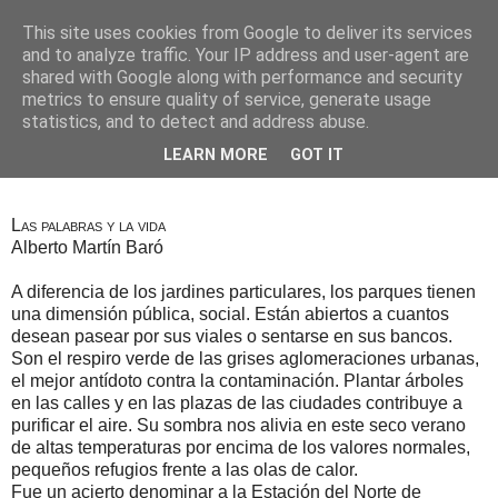
This site uses cookies from Google to deliver its services
Alberto Martín Baró
and to analyze traffic. Your IP address and user-agent are
shared with Google along with performance and security
metrics to ensure quality of service, generate usage
statistics, and to detect and address abuse.
4 de agosto de 2019
Los parques de nuestra vida
LEARN MORE
GOT IT
Las palabras y la vida
Alberto Martín Baró
A diferencia de los jardines particulares, los parques tienen
una dimensión pública, social. Están abiertos a cuantos
desean pasear por sus viales o sentarse en sus bancos.
Son el respiro verde de las grises aglomeraciones urbanas,
el mejor antídoto contra la contaminación. Plantar árboles
en las calles y en las plazas de las ciudades contribuye a
purificar el aire. Su sombra nos alivia en este seco verano
de altas temperaturas por encima de los valores normales,
pequeños refugios frente a las olas de calor.
Fue un acierto denominar a la Estación del Norte de