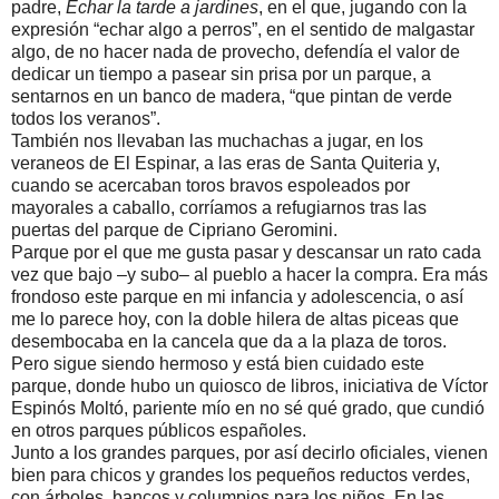
padre,
Echar la tarde a jardines
, en el que, jugando con la
expresión “echar algo a perros”, en el sentido de malgastar
algo, de no hacer nada de provecho, defendía el valor de
dedicar un tiempo a pasear sin prisa por un parque, a
sentarnos en un banco de madera, “que pintan de verde
todos los veranos”.
También nos llevaban las muchachas a jugar, en los
veraneos de El Espinar, a las eras de Santa Quiteria y,
cuando se acercaban toros bravos espoleados por
mayorales a caballo, corríamos a refugiarnos tras las
puertas del parque de Cipriano Geromini.
Parque por el que me gusta pasar y descansar un rato cada
vez que bajo –y subo– al pueblo a hacer la compra. Era más
frondoso este parque en mi infancia y adolescencia, o así
me lo parece hoy, con la doble hilera de altas piceas que
desembocaba en la cancela que da a la plaza de toros.
Pero sigue siendo hermoso y está bien cuidado este
parque, donde hubo un quiosco de libros, iniciativa de Víctor
Espinós Moltó, pariente mío en no sé qué grado, que cundió
en otros parques públicos españoles.
Junto a los grandes parques, por así decirlo oficiales, vienen
bien para chicos y grandes los pequeños reductos verdes,
con árboles, bancos y columpios para los niños. En las