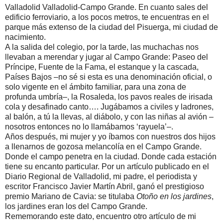
Valladolid Valladolid-Campo Grande. En cuanto sales del
edificio ferroviario, a los pocos metros, te encuentras en el
parque más extenso de la ciudad del Pisuerga, mi ciudad de
nacimiento.
A la salida del colegio, por la tarde, las muchachas nos
llevaban a merendar y jugar al Campo Grande: Paseo del
Príncipe, Fuente de la Fama, el estanque y la cascada,
Países Bajos –no sé si esta es una denominación oficial, o
solo vigente en el ámbito familiar, para una zona de
profunda umbría–, la Rosaleda, los pavos reales de irisada
cola y desafinado canto…. Jugábamos a civiles y ladrones,
al balón, a tú la llevas, al diábolo, y con las niñas al avión –
nosotros entonces no lo llamábamos ‘rayuela’–.
Años después, mi mujer y yo íbamos con nuestros dos hijos
a llenarnos de gozosa melancolía en el Campo Grande.
Donde el campo penetra en la ciudad. Donde cada estación
tiene su encanto particular. Por un artículo publicado en el
Diario Regional de Valladolid, mi padre, el periodista y
escritor Francisco Javier Martín Abril, ganó el prestigioso
premio Mariano de Cavia: se titulaba
Otoño en los jardines
,
los jardines eran los del Campo Grande.
Rememorando este dato, encuentro otro artículo de mi