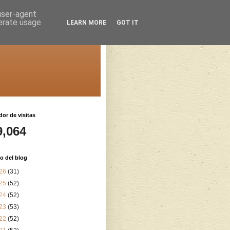
 user-agent
nerate usage
LEARN MORE
GOT IT
or de visitas
9,064
o del blog
26
(31)
25
(52)
24
(52)
23
(53)
22
(52)