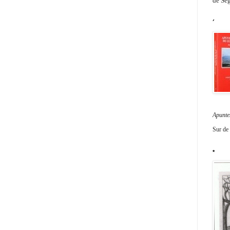
de Seg
´
Apunte
Sur de
*