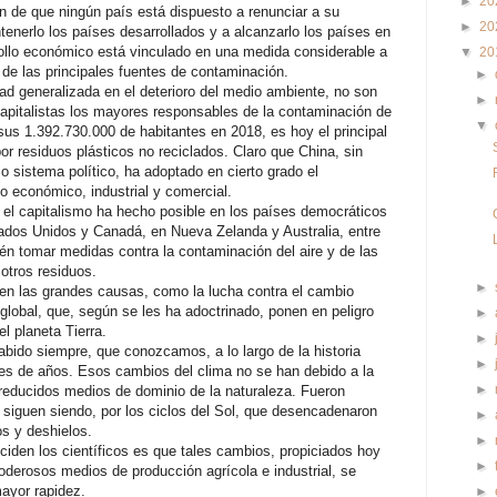
►
20
ón de que ningún país está dispuesto a renunciar a su
►
20
enerlo los países desarrollados y a alcanzarlo los países en
rollo económico está vinculado en una medida considerable a
▼
20
a de las principales fuentes de contaminación.
►
ad generalizada en el deterioro del medio ambiente, no son
►
capitalistas los mayores responsables de la contaminación de
▼
sus 1.392.730.000 de habitantes en 2018, es hoy el principal
r residuos plásticos no reciclados. Claro que China, sin
 sistema político, ha adoptado en cierto grado el
lo económico, industrial y comercial.
e el capitalismo ha hecho posible en los países democráticos
ados Unidos y Canadá, en Nueva Zelanda y Australia, entre
ién tomar medidas contra la contaminación del aire y de las
 otros residuos.
►
en las grandes causas, como la lucha contra el cambio
 global, que, según se les ha adoctrinado, ponen en peligro
►
l planeta Tierra.
►
bido siempre, que conozcamos, a lo largo de la historia
►
nes de años. Esos cambios del clima no se han debido a la
►
reducidos medios de dominio de la naturaleza. Fueron
 siguen siendo, por los ciclos del Sol, que desencadenaron
►
s y deshielos.
►
ciden los científicos es que tales cambios, propiciados hoy
►
oderosos medios de producción agrícola e industrial, se
ayor rapidez.
►