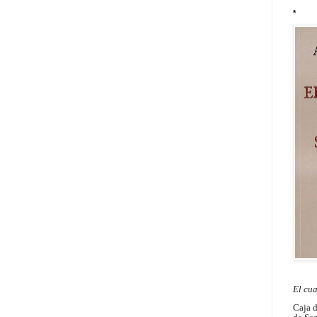
*
El cu
Caja 