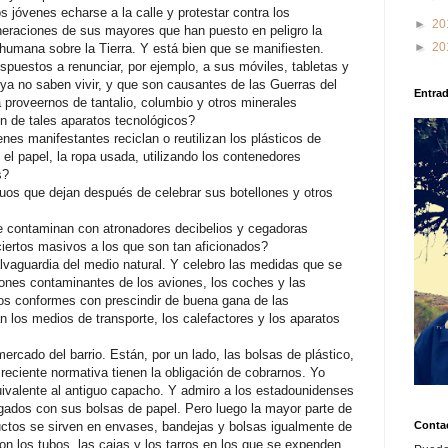
os jóvenes echarse a la calle y protestar contra los
►
20
neraciones de sus mayores que han puesto en peligro la
►
20
humana sobre la Tierra. Y está bien que se manifiesten.
puestos a renunciar, por ejemplo, a sus móviles, tabletas y
 ya no saben vivir, y que son causantes de las Guerras del
Entra
a proveernos de tantalio, columbio y otros minerales
ón de tales aparatos tecnológicos?
nes manifestantes reciclan o reutilizan los plásticos de
, el papel, la ropa usada, utilizando los contenedores
s?
duos que dejan después de celebrar sus botellones y otros
e contaminan con atronadores decibelios y cegadoras
iertos masivos a los que son tan aficionados?
lvaguardia del medio natural. Y celebro las medidas que se
iones contaminantes de los aviones, los coches y las
os conformes con prescindir de buena gana de las
 los medios de transporte, los calefactores y los aparatos
ercado del barrio. Están, por un lado, las bolsas de plástico,
eciente normativa tienen la obligación de cobrarnos. Yo
quivalente al antiguo capacho. Y admiro a los estadounidenses
rgados con sus bolsas de papel. Pero luego la mayor parte de
Conta
ctos se sirven en envases, bandejas y bolsas igualmente de
on los tubos, las cajas y los tarros en los que se expenden