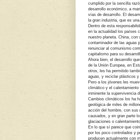
cumplido por la sencilla raz
desarrollo económico, a mant
vías de desarrollo. El desar
la gran industria, que es un
Dentro de esta responsabilid
en la actualidad los países 
nuestro planeta. China, con 
contaminador de las aguas po
renunciar al comunismo como
capitalismo para su desarrol
Ahora bien, el desarrollo qu
de la Unión Europea, en Est
otros, les ha permitido tamb
aguas, y reciclar plásticos y
Pero a los jóvenes les muev
climático y el calentamiento
inminente la supervivencia de
Cambios climáticos los ha ha
geológica de miles de millo
acción del hombre, con sus 
causados, y en gran parte lo
glaciaciones o calentamiento
En lo que sí parece que coin
por los poco controlados y p
producen actualmente con m