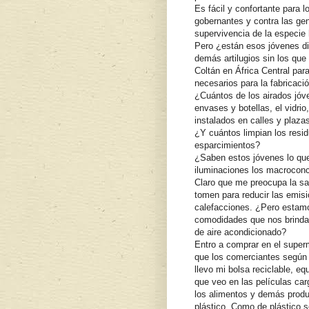
Es fácil y confortante para l
gobernantes y contra las ge
supervivencia de la especie 
Pero ¿están esos jóvenes dis
demás artilugios sin los que
Coltán en África Central par
necesarios para la fabricaci
¿Cuántos de los airados jóve
envases y botellas, el vidrio
instalados en calles y plaza
¿Y cuántos limpian los resi
esparcimientos?
¿Saben estos jóvenes lo qu
iluminaciones los macroconc
Claro que me preocupa la sa
tomen para reducir las emis
calefacciones. ¿Pero estam
comodidades que nos brindan
de aire acondicionado?
Entro a comprar en el superm
que los comerciantes según r
llevo mi bolsa reciclable, e
que veo en las películas ca
los alimentos y demás produ
plástico. Como de plástico s