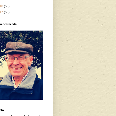
18
(56)
17
(53)
da destacada
cto