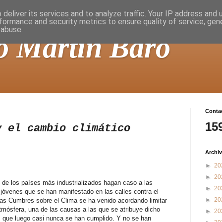
deliver its services and to analyze traffic. Your IP address and
formance and security metrics to ensure quality of service, ge
 abuse.
o Martín Baró
Contad
15
y el cambio climático
Archiv
►
20
►
20
 de los países más industrializados hagan caso a las
►
20
 jóvenes que se han manifestado en las calles contra el
►
20
las Cumbres sobre el Clima se ha venido acordando limitar
tmósfera, una de las causas a las que se atribuye dicho
►
20
 que luego casi nunca se han cumplido. Y no se han