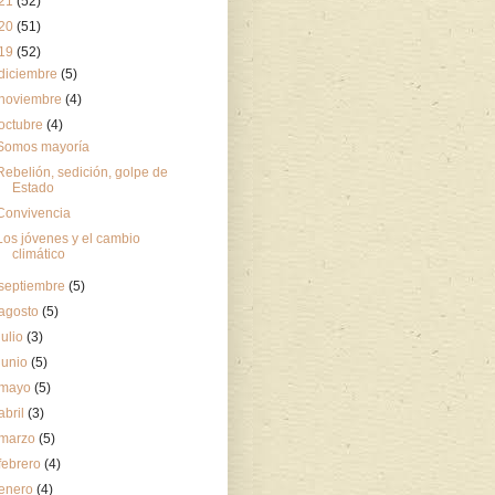
21
(52)
20
(51)
19
(52)
diciembre
(5)
noviembre
(4)
octubre
(4)
Somos mayoría
Rebelión, sedición, golpe de
Estado
Convivencia
Los jóvenes y el cambio
climático
septiembre
(5)
agosto
(5)
julio
(3)
junio
(5)
mayo
(5)
abril
(3)
marzo
(5)
febrero
(4)
enero
(4)