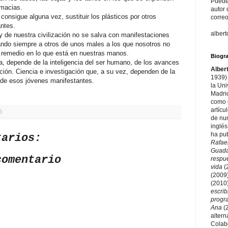
Puede
rmacias.
autor 
consigue alguna vez, sustituir los plásticos por otros
correo
ntes.
alber
 y de nuestra civilización no se salva con manifestaciones
izando siempre a otros de unos males a los que nosotros no
 remedio en lo que está en nuestras manos.
Biogra
a, depende de la inteligencia del ser humano, de los avances
Alber
gación. Ciencia e investigación que, a su vez, dependen de la
1939) 
 de esos jóvenes manifestantes.
la Un
Madri
como e
artícu
ó
de nu
inglés
ha pu
tarios:
Rafae
Guad
comentario
respu
vida
(
(2009
(2010
escri
prog
Ana
(
altern
Colab