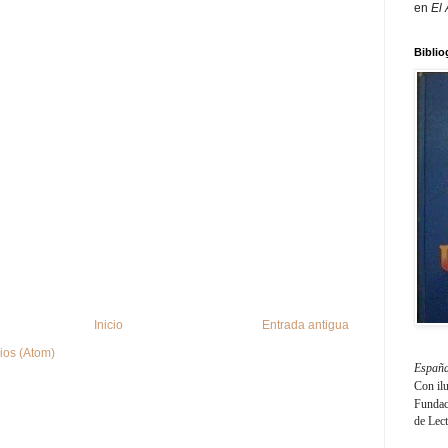
en
El
Biblio
Inicio
Entrada antigua
ios (Atom)
España
Con il
Fundaci
de Lec