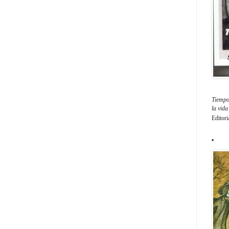
Tiempo 
la vid
Editori
*