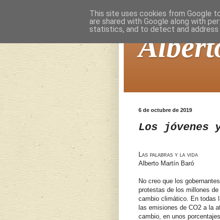
This site uses cookies from Google to 
are shared with Google along with per
statistics, and to detect and address
Albert
6 de octubre de 2019
Los jóvenes 
Las palabras y la vida
Alberto Martín Baró
No creo que los gobernantes
protestas de los millones de
cambio climático. En todas 
las emisiones de CO2 a la a
cambio, en unos porcentajes