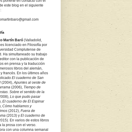
s ponerte en contacto con el
de este blog en el siguiente
:
tomartinbaro@gmail.com
fía
to Martín Baró
(Valladolid,
es licenciado en Filosofía por
iversidad Complutense de
d. Ha simultaneado su trabajo
ditor con la publicación de
los en prensa y la traducción
merosos libros del alemán,
 y francés. En los últimos años
blicado
El cuaderno de San
l
(2004),
Apuntes al oeste de
arrama
(2006),
Tiempo de
estas
.
Sobre
el sentido de la
2008),
Lo que pudo pasar
),
El cuaderno de El Espinar
),
Cómo hablamos y
bimos
(2012),
Fuera de
rama
(2013) y
El cuaderno de
2015)
.
En varios de estos libros
a la prosa con el verso.
ora con una columna semanal