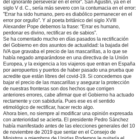
del ignorante perseverar en el error”. San Agustín, ya en el
siglo V d. C., sería más severo con la contumacia en el error:
”Errar ha sido humano, pero es diabólico permanecer en el
error por orgullo”. Y al poeta británico del siglo XVIII
Alexander Pope debemos la frase: “Errar es humano,
perdonar es divino, rectificar es de sabios”.
Se ha comentado mucho en días pasados la rectificación
del Gobierno en dos asuntos de actualidad: la bajada del
IVA que gravaba el precio de las mascarillas, a lo que se
había negado amparándose en una directiva de la Unión
Europea, y la exigencia a los viajeros que entran en España
por aeropuertos y puertos de haber pasado una prueba que
acredite que están libres del covid-19. Si concedemos que
bajar el precio de las mascarillas y asegurar la protección
de nuestras fronteras son dos hechos que corrigen
anteriores errores, cabe afirmar que el Gobierno ha actuado
rectamente y con sabiduría. Pues ese es el sentido
etimológico de rectificar, hacer recto algo.
Ahora bien, no siempre al modificar una opinión expresada
con anterioridad se acierta. El presidente Pedro Sánchez
había manifestado antes de las elecciones generales del 10
de noviembre de 2019 que sentar en el Consejo de
Ministros a miembros de Unidas Podemos le quitaría el