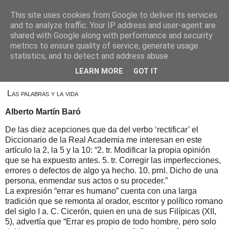
This site uses cookies from Google to deliver its services
Alberto Martín Baró
and to analyze traffic. Your IP address and user-agent are
shared with Google along with performance and security
metrics to ensure quality of service, generate usage
statistics, and to detect and address abuse.
22 de noviembre de 2020
Rectificar
LEARN MORE
GOT IT
Las palabras y la vida
Alberto Martín Baró
De las diez acepciones que da del verbo ‘rectificar’ el
Diccionario de la Real Academia me interesan en este
artículo la 2, la 5 y la 10: “2. tr. Modificar la propia opinión
que se ha expuesto antes. 5. tr. Corregir las imperfecciones,
errores o defectos de algo ya hecho. 10. prnl. Dicho de una
persona, enmendar sus actos o su proceder.”
La expresión “errar es humano” cuenta con una larga
tradición que se remonta al orador, escritor y político romano
del siglo I a. C. Cicerón, quien en una de sus Filípicas (XII,
5), advertía que “Errar es propio de todo hombre, pero solo