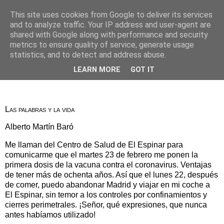
This site uses cookies from Google to deliver its services
Alberto Martín Baró
and to analyze traffic. Your IP address and user-agent are
shared with Google along with performance and security
metrics to ensure quality of service, generate usage
statistics, and to detect and address abuse.
28 de febrero de 2021
Los platos rotos
LEARN MORE
GOT IT
Las palabras y la vida
Alberto Martín Baró
Me llaman del Centro de Salud de El Espinar para
comunicarme que el martes 23 de febrero me ponen la
primera dosis de la vacuna contra el coronavirus. Ventajas
de tener más de ochenta años. Así que el lunes 22, después
de comer, puedo abandonar Madrid y viajar en mi coche a
El Espinar, sin temor a los controles por confinamientos y
cierres perimetrales. ¡Señor, qué expresiones, que nunca
antes habíamos utilizado!