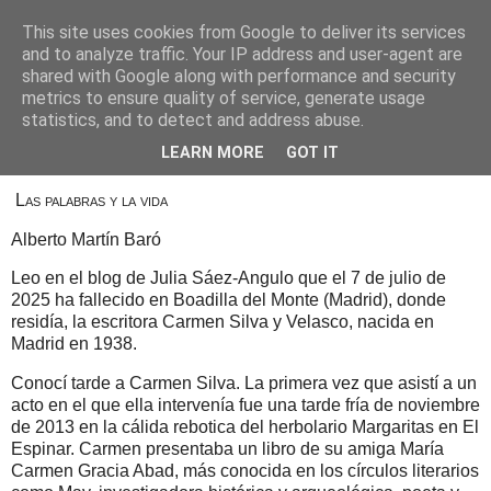
This site uses cookies from Google to deliver its services
Alberto Martín Baró
and to analyze traffic. Your IP address and user-agent are
shared with Google along with performance and security
metrics to ensure quality of service, generate usage
statistics, and to detect and address abuse.
13 de julio de 2025
Recuerdo emocionado de Carmen Silva
LEARN MORE
GOT IT
Las palabras y la vida
Alberto Martín Baró
Leo en el blog de Julia Sáez-Angulo que el 7 de julio de
2025 ha fallecido en Boadilla del Monte (Madrid), donde
residía, la escritora Carmen Silva y Velasco, nacida en
Madrid en 1938.
Conocí tarde a Carmen Silva. La primera vez que asistí a un
acto en el que ella intervenía fue una tarde fría de noviembre
de 2013 en la cálida rebotica del herbolario Margaritas en El
Espinar. Carmen presentaba un libro de su amiga María
Carmen Gracia Abad, más conocida en los círculos literarios