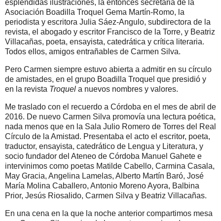
espléndidas ilustraciones, la entonces secretaria de la
Asociación Boadilla Troquel Gema Martín-Romo, la
periodista y escritora Julia Sáez-Angulo, subdirectora de la
revista, el abogado y escritor Francisco de la Torre, y Beatriz
Villacañas, poeta, ensayista, catedrática y crítica literaria.
Todos ellos, amigos entrañables de Carmen Silva.
Pero Carmen siempre estuvo abierta a admitir en su círculo
de amistades, en el grupo Boadilla Troquel que presidió y
en la revista
Troquel
a nuevos nombres y valores.
Me traslado con el recuerdo a Córdoba en el mes de abril de
2016. De nuevo Carmen Silva promovía una lectura poética,
nada menos que en la Sala Julio Romero de Torres del Real
Círculo de la Amistad. Presentaba el acto el escritor, poeta,
traductor, ensayista, catedrático de Lengua y Literatura, y
socio fundador del Ateneo de Córdoba Manuel Gahete e
intervinimos como poetas Matilde Cabello, Carmina Casala,
May Gracia, Angelina Lamelas, Alberto Martín Baró, José
María Molina Caballero, Antonio Moreno Ayora, Balbina
Prior, Jesús Riosalido, Carmen Silva y Beatriz Villacañas.
En una cena en la que la noche anterior compartimos mesa