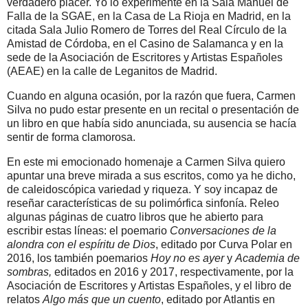
verdadero placer. Yo lo experimenté en la Sala Manuel de
Falla de la SGAE, en la Casa de La Rioja en Madrid, en la
citada Sala Julio Romero de Torres del Real Círculo de la
Amistad de Córdoba, en el Casino de Salamanca y en la
sede de la Asociación de Escritores y Artistas Españoles
(AEAE) en la calle de Leganitos de Madrid.
Cuando en alguna ocasión, por la razón que fuera, Carmen
Silva no pudo estar presente en un recital o presentación de
un libro en que había sido anunciada, su ausencia se hacía
sentir de forma clamorosa.
En este mi emocionado homenaje a Carmen Silva quiero
apuntar una breve mirada a sus escritos, como ya he dicho,
de caleidoscópica variedad y riqueza. Y soy incapaz de
reseñar características de su polimórfica sinfonía. Releo
algunas páginas de cuatro libros que he abierto para
escribir estas líneas: el poemario
Conversaciones de la
alondra con el espíritu de Dios
,
editado por Curva Polar en
2016, los también poemarios
Hoy no es ayer
y
Academia de
sombras,
editados en 2016 y 2017, respectivamente, por la
Asociación de Escritores y Artistas Españoles, y el libro de
relatos
Algo más que un cuento
, editado por Atlantis en