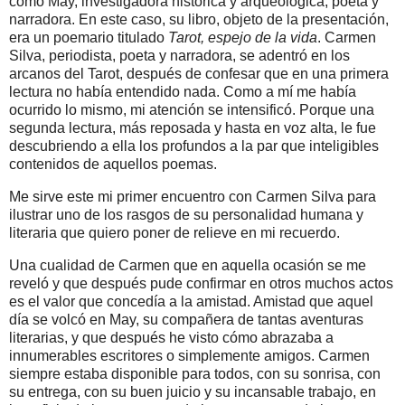
como May, investigadora histórica y arqueológica, poeta y
narradora. En este caso, su libro, objeto de la presentación,
era un poemario titulado
Tarot, espejo de la vida
. Carmen
Silva, periodista, poeta y narradora, se adentró en los
arcanos del Tarot, después de confesar que en una primera
lectura no había entendido nada. Como a mí me había
ocurrido lo mismo, mi atención se intensificó. Porque una
segunda lectura, más reposada y hasta en voz alta, le fue
descubriendo a ella los profundos a la par que inteligibles
contenidos de aquellos poemas.
Me sirve este mi primer encuentro con Carmen Silva para
ilustrar uno de los rasgos de su personalidad humana y
literaria que quiero poner de relieve en mi recuerdo.
Una cualidad de Carmen que en aquella ocasión se me
reveló y que después pude confirmar en otros muchos actos
es el valor que concedía a la amistad. Amistad que aquel
día se volcó en May, su compañera de tantas aventuras
literarias, y que después he visto cómo abrazaba a
innumerables escritores o simplemente amigos. Carmen
siempre estaba disponible para todos, con su sonrisa, con
su entrega, con su buen juicio y su incansable trabajo, en